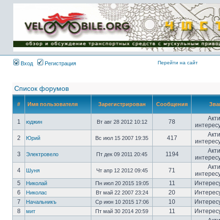
Имя пользователя:
Пароль:
{ LOG_ME_IN_SHORT
}
Перейти на сайт
Вход
Регистрация
Список форумов
#
Имя пользователя
Зарегистрирован
Сообщения
Зва
Акт
1
78
юджин
Вт авг 28 2012 10:12
интерес
Акт
2
417
Юрий
Вс июл 15 2007 19:35
интерес
Акт
3
1194
Электровело
Пт дек 09 2011 20:45
интерес
Акт
4
71
Шуня
Чт апр 12 2012 09:45
интерес
5
11
Интерес
Николай
Пн июл 20 2015 19:05
6
20
Интерес
Николас
Вт май 22 2007 23:24
7
10
Интерес
Начальникъ
Ср июн 10 2015 17:06
8
11
Интерес
мит
Пт май 30 2014 20:59