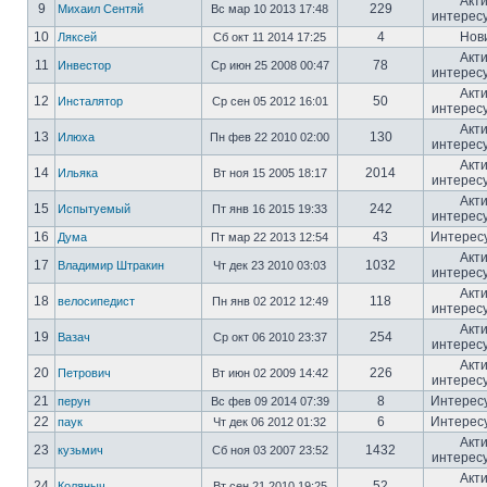
Акт
9
229
Михаил Сентяй
Вс мар 10 2013 17:48
интерес
10
4
Нов
Ляксей
Сб окт 11 2014 17:25
Акт
11
78
Инвестор
Ср июн 25 2008 00:47
интерес
Акт
12
50
Инсталятор
Ср сен 05 2012 16:01
интерес
Акт
13
130
Илюха
Пн фев 22 2010 02:00
интерес
Акт
14
2014
Ильяка
Вт ноя 15 2005 18:17
интерес
Акт
15
242
Испытуемый
Пт янв 16 2015 19:33
интерес
16
43
Интерес
Дума
Пт мар 22 2013 12:54
Акт
17
1032
Владимир Штракин
Чт дек 23 2010 03:03
интерес
Акт
18
118
велосипедист
Пн янв 02 2012 12:49
интерес
Акт
19
254
Вазач
Ср окт 06 2010 23:37
интерес
Акт
20
226
Петрович
Вт июн 02 2009 14:42
интерес
21
8
Интерес
перун
Вс фев 09 2014 07:39
22
6
Интерес
паук
Чт дек 06 2012 01:32
Акт
23
1432
кузьмич
Сб ноя 03 2007 23:52
интерес
Акт
24
52
Коляныч
Вт сен 21 2010 19:25