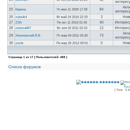
интерес
Акт
25
84
Карина
Чт июн 11 2009 17:39
интерес
26
3
Нов
zulusik4
Вт май 24 2016 22:33
27
40
Интерес
ZSN
Пн окт 11 2010 01:45
28
12
Интерес
zanoza867
Вс ноя 20 2011 02:20
Акт
29
73
Ульяновский В.В.
Пт мар 04 2011 03:30
интерес
30
0
Нов
yurok
Пн мар 26 2012 09:52
Страница
1
из
17
[ Пользователей: 488 ]
Список форумов
Рус
[ Time : 0.