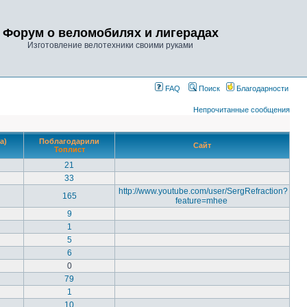
Форум о веломобилях и лигерадах
Изготовление велотехники своими руками
FAQ
Поиск
Благодарности
Непрочитанные сообщения
а)
Поблагодарили
Сайт
Топлист
21
33
http://www.youtube.com/user/SergRefraction?
165
feature=mhee
9
1
5
6
0
79
1
10