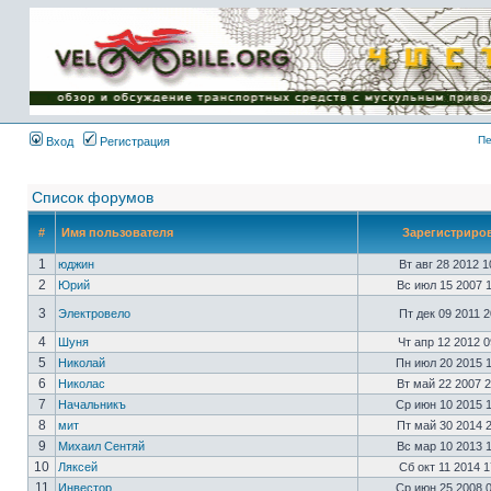
Имя пользователя:
Пароль:
{ LOG_ME_IN_SHORT
}
Пе
Вход
Регистрация
Список форумов
#
Имя пользователя
Зарегистриро
1
юджин
Вт авг 28 2012 
2
Юрий
Вс июл 15 2007 
3
Электровело
Пт дек 09 2011 
4
Шуня
Чт апр 12 2012 
5
Николай
Пн июл 20 2015 
6
Николас
Вт май 22 2007 
7
Начальникъ
Ср июн 10 2015 
8
мит
Пт май 30 2014 
9
Михаил Сентяй
Вс мар 10 2013 
10
Ляксей
Сб окт 11 2014 
11
Инвестор
Ср июн 25 2008 