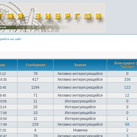
рейти на сайт
Благодарил (
ван
Сообщения
Звание
Топлист
78
Активно интересующийся
0
10:12
417
Активно интересующийся
336
19:35
1194
Активно интересующийся
122
20:45
71
Активно интересующийся
12
09:45
11
Интересующийся
0
19:05
20
Интересующийся
0
23:24
10
Интересующийся
0
17:06
11
Интересующийся
1
20:59
229
Активно интересующийся
68
17:48
4
Новичок
2
17:25
78
Активно интересующийся
3
00:47