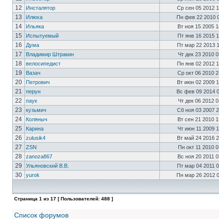
12
Инсталятор
Ср сен 05 2012 
13
Илюха
Пн фев 22 2010 
14
Ильяка
Вт ноя 15 2005 
15
Испытуемый
Пт янв 16 2015 
16
Дума
Пт мар 22 2013 
17
Владимир Штракин
Чт дек 23 2010 
18
велосипедист
Пн янв 02 2012 
19
Вазач
Ср окт 06 2010 
20
Петрович
Вт июн 02 2009 
21
перун
Вс фев 09 2014 
22
паук
Чт дек 06 2012 
23
кузьмич
Сб ноя 03 2007 
24
Коляныч
Вт сен 21 2010 
25
Карина
Чт июн 11 2009 
26
zulusik4
Вт май 24 2016 
27
ZSN
Пн окт 11 2010 
28
zanoza867
Вс ноя 20 2011 
29
Ульяновский В.В.
Пт мар 04 2011 
30
yurok
Пн мар 26 2012 
Страница
1
из
17
[ Пользователей: 488 ]
Список форумов