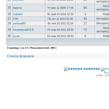
интерес
Акт
25
84
Карина
Чт июн 11 2009 17:39
интерес
26
3
Нов
zulusik4
Вт май 24 2016 22:33
27
40
Интерес
ZSN
Пн окт 11 2010 01:45
28
12
Интерес
zanoza867
Вс ноя 20 2011 02:20
Акт
29
73
Ульяновский В.В.
Пт мар 04 2011 03:30
интерес
30
0
Нов
yurok
Пн мар 26 2012 09:52
Страница
1
из
17
[ Пользователей: 488 ]
Список форумов
Рус
[ Time : 0.