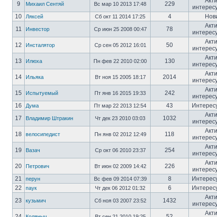
Акт
9
229
Михаил Сентяй
Вс мар 10 2013 17:48
интерес
10
4
Нов
Ляксей
Сб окт 11 2014 17:25
Акт
11
78
Инвестор
Ср июн 25 2008 00:47
интерес
Акт
12
50
Инсталятор
Ср сен 05 2012 16:01
интерес
Акт
13
130
Илюха
Пн фев 22 2010 02:00
интерес
Акт
14
2014
Ильяка
Вт ноя 15 2005 18:17
интерес
Акт
15
242
Испытуемый
Пт янв 16 2015 19:33
интерес
16
43
Интерес
Дума
Пт мар 22 2013 12:54
Акт
17
1032
Владимир Штракин
Чт дек 23 2010 03:03
интерес
Акт
18
118
велосипедист
Пн янв 02 2012 12:49
интерес
Акт
19
254
Вазач
Ср окт 06 2010 23:37
интерес
Акт
20
226
Петрович
Вт июн 02 2009 14:42
интерес
21
8
Интерес
перун
Вс фев 09 2014 07:39
22
6
Интерес
паук
Чт дек 06 2012 01:32
Акт
23
1432
кузьмич
Сб ноя 03 2007 23:52
интерес
Акт
24
52
Коляныч
Вт сен 21 2010 19:25