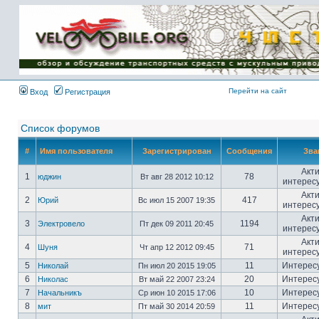
Имя пользователя:
Пароль:
{ LOG_ME_IN_SHORT
}
Перейти на сайт
Вход
Регистрация
Список форумов
#
Имя пользователя
Зарегистрирован
Сообщения
Зва
Акт
1
78
юджин
Вт авг 28 2012 10:12
интерес
Акт
2
417
Юрий
Вс июл 15 2007 19:35
интерес
Акт
3
1194
Электровело
Пт дек 09 2011 20:45
интерес
Акт
4
71
Шуня
Чт апр 12 2012 09:45
интерес
5
11
Интерес
Николай
Пн июл 20 2015 19:05
6
20
Интерес
Николас
Вт май 22 2007 23:24
7
10
Интерес
Начальникъ
Ср июн 10 2015 17:06
8
11
Интерес
мит
Пт май 30 2014 20:59