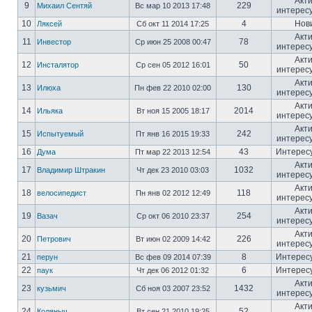
Акт
9
229
Михаил Сентяй
Вс мар 10 2013 17:48
интерес
10
4
Нов
Ляксей
Сб окт 11 2014 17:25
Акт
11
78
Инвестор
Ср июн 25 2008 00:47
интерес
Акт
12
50
Инсталятор
Ср сен 05 2012 16:01
интерес
Акт
13
130
Илюха
Пн фев 22 2010 02:00
интерес
Акт
14
2014
Ильяка
Вт ноя 15 2005 18:17
интерес
Акт
15
242
Испытуемый
Пт янв 16 2015 19:33
интерес
16
43
Интерес
Дума
Пт мар 22 2013 12:54
Акт
17
1032
Владимир Штракин
Чт дек 23 2010 03:03
интерес
Акт
18
118
велосипедист
Пн янв 02 2012 12:49
интерес
Акт
19
254
Вазач
Ср окт 06 2010 23:37
интерес
Акт
20
226
Петрович
Вт июн 02 2009 14:42
интерес
21
8
Интерес
перун
Вс фев 09 2014 07:39
22
6
Интерес
паук
Чт дек 06 2012 01:32
Акт
23
1432
кузьмич
Сб ноя 03 2007 23:52
интерес
Акт
24
52
Коляныч
Вт сен 21 2010 19:25