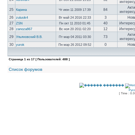
интерес
Акт
25
84
Карина
Чт июн 11 2009 17:39
интерес
26
3
Нов
zulusik4
Вт май 24 2016 22:33
27
40
Интерес
ZSN
Пн окт 11 2010 01:45
28
12
Интерес
zanoza867
Вс ноя 20 2011 02:20
Акт
29
73
Ульяновский В.В.
Пт мар 04 2011 03:30
интерес
30
0
Нов
yurok
Пн мар 26 2012 09:52
Страница
1
из
17
[ Пользователей: 488 ]
Список форумов
Рус
[ Time : 0.