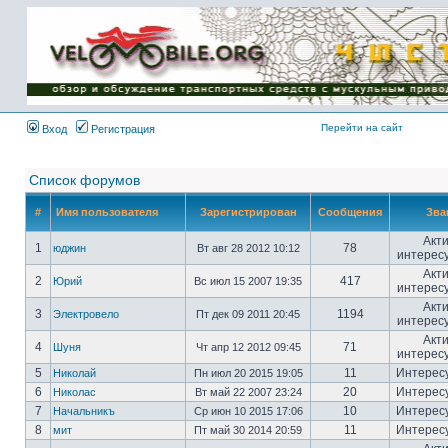
Имя пользователя:
Пароль:
{ LOG_ME_IN_SHORT
}
Перейти на сайт
Вход
Регистрация
Список форумов
#
Имя пользователя
Зарегистрирован
Сообщения
Зва
Акт
1
78
юджин
Вт авг 28 2012 10:12
интерес
Акт
2
417
Юрий
Вс июл 15 2007 19:35
интерес
Акт
3
1194
Электровело
Пт дек 09 2011 20:45
интерес
Акт
4
71
Шуня
Чт апр 12 2012 09:45
интерес
5
11
Интерес
Николай
Пн июл 20 2015 19:05
6
20
Интерес
Николас
Вт май 22 2007 23:24
7
10
Интерес
Начальникъ
Ср июн 10 2015 17:06
8
11
Интерес
мит
Пт май 30 2014 20:59