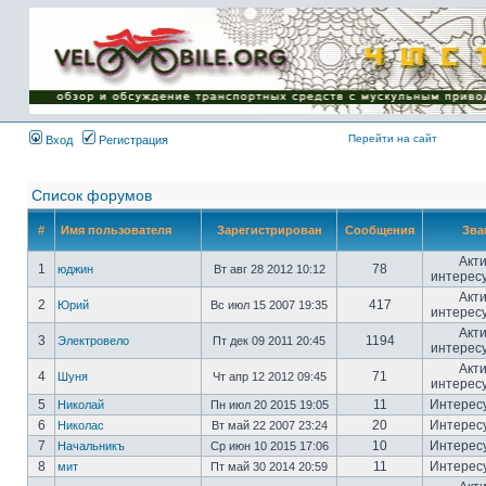
Имя пользователя:
Пароль:
{ LOG_ME_IN_SHORT
}
Перейти на сайт
Вход
Регистрация
Список форумов
#
Имя пользователя
Зарегистрирован
Сообщения
Зва
Акт
1
78
юджин
Вт авг 28 2012 10:12
интерес
Акт
2
417
Юрий
Вс июл 15 2007 19:35
интерес
Акт
3
1194
Электровело
Пт дек 09 2011 20:45
интерес
Акт
4
71
Шуня
Чт апр 12 2012 09:45
интерес
5
11
Интерес
Николай
Пн июл 20 2015 19:05
6
20
Интерес
Николас
Вт май 22 2007 23:24
7
10
Интерес
Начальникъ
Ср июн 10 2015 17:06
8
11
Интерес
мит
Пт май 30 2014 20:59