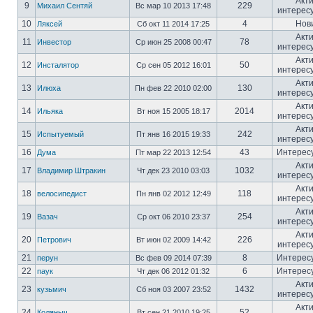
Акт
9
229
Михаил Сентяй
Вс мар 10 2013 17:48
интерес
10
4
Нов
Ляксей
Сб окт 11 2014 17:25
Акт
11
78
Инвестор
Ср июн 25 2008 00:47
интерес
Акт
12
50
Инсталятор
Ср сен 05 2012 16:01
интерес
Акт
13
130
Илюха
Пн фев 22 2010 02:00
интерес
Акт
14
2014
Ильяка
Вт ноя 15 2005 18:17
интерес
Акт
15
242
Испытуемый
Пт янв 16 2015 19:33
интерес
16
43
Интерес
Дума
Пт мар 22 2013 12:54
Акт
17
1032
Владимир Штракин
Чт дек 23 2010 03:03
интерес
Акт
18
118
велосипедист
Пн янв 02 2012 12:49
интерес
Акт
19
254
Вазач
Ср окт 06 2010 23:37
интерес
Акт
20
226
Петрович
Вт июн 02 2009 14:42
интерес
21
8
Интерес
перун
Вс фев 09 2014 07:39
22
6
Интерес
паук
Чт дек 06 2012 01:32
Акт
23
1432
кузьмич
Сб ноя 03 2007 23:52
интерес
Акт
24
52
Коляныч
Вт сен 21 2010 19:25