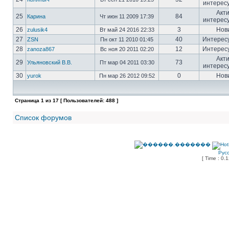
интерес
Акт
25
84
Карина
Чт июн 11 2009 17:39
интерес
26
3
Нов
zulusik4
Вт май 24 2016 22:33
27
40
Интерес
ZSN
Пн окт 11 2010 01:45
28
12
Интерес
zanoza867
Вс ноя 20 2011 02:20
Акт
29
73
Ульяновский В.В.
Пт мар 04 2011 03:30
интерес
30
0
Нов
yurok
Пн мар 26 2012 09:52
Страница
1
из
17
[ Пользователей: 488 ]
Список форумов
Рус
[ Time : 0.