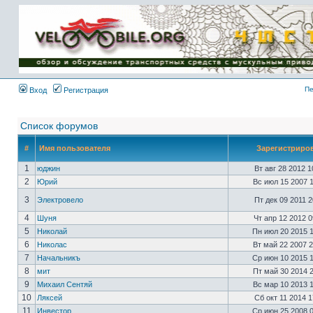
Имя пользователя:
Пароль:
{ LOG_ME_IN_SHORT
}
Пе
Вход
Регистрация
Список форумов
#
Имя пользователя
Зарегистриро
1
юджин
Вт авг 28 2012 
2
Юрий
Вс июл 15 2007 
3
Электровело
Пт дек 09 2011 
4
Шуня
Чт апр 12 2012 
5
Николай
Пн июл 20 2015 
6
Николас
Вт май 22 2007 
7
Начальникъ
Ср июн 10 2015 
8
мит
Пт май 30 2014 
9
Михаил Сентяй
Вс мар 10 2013 
10
Ляксей
Сб окт 11 2014 
11
Инвестор
Ср июн 25 2008 