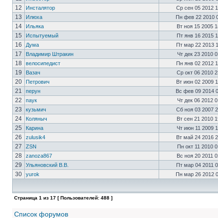
12
Инсталятор
Ср сен 05 2012 
13
Илюха
Пн фев 22 2010 
14
Ильяка
Вт ноя 15 2005 
15
Испытуемый
Пт янв 16 2015 
16
Дума
Пт мар 22 2013 
17
Владимир Штракин
Чт дек 23 2010 
18
велосипедист
Пн янв 02 2012 
19
Вазач
Ср окт 06 2010 
20
Петрович
Вт июн 02 2009 
21
перун
Вс фев 09 2014 
22
паук
Чт дек 06 2012 
23
кузьмич
Сб ноя 03 2007 
24
Коляныч
Вт сен 21 2010 
25
Карина
Чт июн 11 2009 
26
zulusik4
Вт май 24 2016 
27
ZSN
Пн окт 11 2010 
28
zanoza867
Вс ноя 20 2011 
29
Ульяновский В.В.
Пт мар 04 2011 
30
yurok
Пн мар 26 2012 
Страница
1
из
17
[ Пользователей: 488 ]
Список форумов