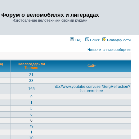
Форум о веломобилях и лигерадах
Изготовление велотехники своими руками
FAQ
Поиск
Благодарности
Непрочитанные сообщения
а)
Поблагодарили
Сайт
Топлист
21
33
http://www.youtube.com/user/SergRefraction?
165
feature=mhee
9
1
5
6
0
79
1
10