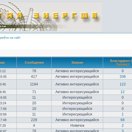
рейти на сайт
Благодарил (
ван
Сообщения
Звание
Топлист
78
Активно интересующийся
0
10:12
417
Активно интересующийся
336
19:35
1194
Активно интересующийся
122
20:45
71
Активно интересующийся
12
09:45
11
Интересующийся
0
19:05
20
Интересующийся
0
23:24
10
Интересующийся
0
17:06
11
Интересующийся
1
20:59
229
Активно интересующийся
68
17:48
4
Новичок
2
17:25
78
Активно интересующийся
3
00:47