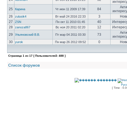
интерес
Акт
25
84
Карина
Чт июн 11 2009 17:39
интерес
26
3
Нов
zulusik4
Вт май 24 2016 22:33
27
40
Интерес
ZSN
Пн окт 11 2010 01:45
28
12
Интерес
zanoza867
Вс ноя 20 2011 02:20
Акт
29
73
Ульяновский В.В.
Пт мар 04 2011 03:30
интерес
30
0
Нов
yurok
Пн мар 26 2012 09:52
Страница
1
из
17
[ Пользователей: 488 ]
Список форумов
Рус
[ Time : 0.