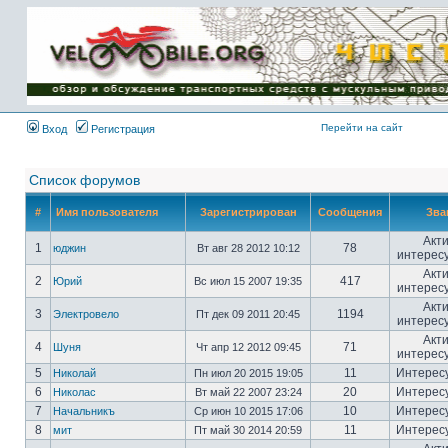
Имя пользователя:
Пароль:
{ LOG_ME_IN_SHORT
}
Перейти на сайт
Вход
Регистрация
Список форумов
#
Имя пользователя
Зарегистрирован
Сообщения
Зва
Акт
1
78
юджин
Вт авг 28 2012 10:12
интерес
Акт
2
417
Юрий
Вс июл 15 2007 19:35
интерес
Акт
3
1194
Электровело
Пт дек 09 2011 20:45
интерес
Акт
4
71
Шуня
Чт апр 12 2012 09:45
интерес
5
11
Интерес
Николай
Пн июл 20 2015 19:05
6
20
Интерес
Николас
Вт май 22 2007 23:24
7
10
Интерес
Начальникъ
Ср июн 10 2015 17:06
8
11
Интерес
мит
Пт май 30 2014 20:59