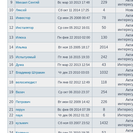
Акт
9
229
Михаил Сентяй
Вс мар 10 2013 17:48
интерес
10
4
Нов
Ляксей
Сб окт 11 2014 17:25
Акт
11
78
Инвестор
Ср июн 25 2008 00:47
интерес
Акт
12
50
Инсталятор
Ср сен 05 2012 16:01
интерес
Акт
13
130
Илюха
Пн фев 22 2010 02:00
интерес
Акт
14
2014
Ильяка
Вт ноя 15 2005 18:17
интерес
Акт
15
242
Испытуемый
Пт янв 16 2015 19:33
интерес
16
43
Интерес
Дума
Пт мар 22 2013 12:54
Акт
17
1032
Владимир Штракин
Чт дек 23 2010 03:03
интерес
Акт
18
118
велосипедист
Пн янв 02 2012 12:49
интерес
Акт
19
254
Вазач
Ср окт 06 2010 23:37
интерес
Акт
20
226
Петрович
Вт июн 02 2009 14:42
интерес
21
8
Интерес
перун
Вс фев 09 2014 07:39
22
6
Интерес
паук
Чт дек 06 2012 01:32
Акт
23
1432
кузьмич
Сб ноя 03 2007 23:52
интерес
Акт
24
52
Коляныч
Вт сен 21 2010 19:25