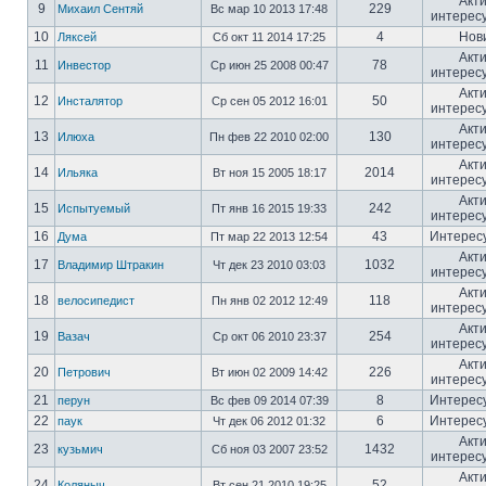
Акт
9
229
Михаил Сентяй
Вс мар 10 2013 17:48
интерес
10
4
Нов
Ляксей
Сб окт 11 2014 17:25
Акт
11
78
Инвестор
Ср июн 25 2008 00:47
интерес
Акт
12
50
Инсталятор
Ср сен 05 2012 16:01
интерес
Акт
13
130
Илюха
Пн фев 22 2010 02:00
интерес
Акт
14
2014
Ильяка
Вт ноя 15 2005 18:17
интерес
Акт
15
242
Испытуемый
Пт янв 16 2015 19:33
интерес
16
43
Интерес
Дума
Пт мар 22 2013 12:54
Акт
17
1032
Владимир Штракин
Чт дек 23 2010 03:03
интерес
Акт
18
118
велосипедист
Пн янв 02 2012 12:49
интерес
Акт
19
254
Вазач
Ср окт 06 2010 23:37
интерес
Акт
20
226
Петрович
Вт июн 02 2009 14:42
интерес
21
8
Интерес
перун
Вс фев 09 2014 07:39
22
6
Интерес
паук
Чт дек 06 2012 01:32
Акт
23
1432
кузьмич
Сб ноя 03 2007 23:52
интерес
Акт
24
52
Коляныч
Вт сен 21 2010 19:25