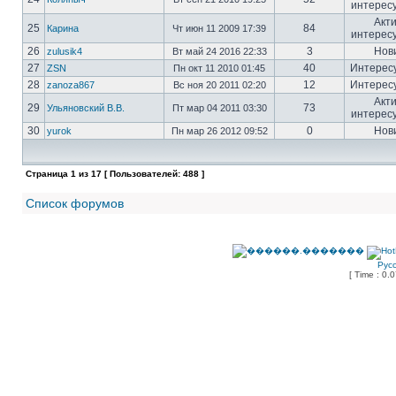
интерес
Акт
25
84
Карина
Чт июн 11 2009 17:39
интерес
26
3
Нов
zulusik4
Вт май 24 2016 22:33
27
40
Интерес
ZSN
Пн окт 11 2010 01:45
28
12
Интерес
zanoza867
Вс ноя 20 2011 02:20
Акт
29
73
Ульяновский В.В.
Пт мар 04 2011 03:30
интерес
30
0
Нов
yurok
Пн мар 26 2012 09:52
Страница
1
из
17
[ Пользователей: 488 ]
Список форумов
Рус
[ Time : 0.