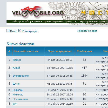
Имя пользователя:
Пароль:
{ LOG_ME_IN_SHORT
}
Перейти на сайт
Вход
Регистрация
Список форумов
#
Имя пользователя
Зарегистрирован
Сообщения
Зва
Акт
1
78
юджин
Вт авг 28 2012 10:12
интерес
Акт
2
417
Юрий
Вс июл 15 2007 19:35
интерес
Акт
3
1194
Электровело
Пт дек 09 2011 20:45
интерес
Акт
4
71
Шуня
Чт апр 12 2012 09:45
интерес
5
11
Интерес
Николай
Пн июл 20 2015 19:05
6
20
Интерес
Николас
Вт май 22 2007 23:24
7
10
Интерес
Начальникъ
Ср июн 10 2015 17:06
8
11
Интерес
мит
Пт май 30 2014 20:59