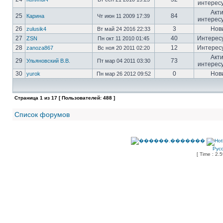
интерес
Акт
25
84
Карина
Чт июн 11 2009 17:39
интерес
26
3
Нов
zulusik4
Вт май 24 2016 22:33
27
40
Интерес
ZSN
Пн окт 11 2010 01:45
28
12
Интерес
zanoza867
Вс ноя 20 2011 02:20
Акт
29
73
Ульяновский В.В.
Пт мар 04 2011 03:30
интерес
30
0
Нов
yurok
Пн мар 26 2012 09:52
Страница
1
из
17
[ Пользователей: 488 ]
Список форумов
Рус
[ Time : 2.