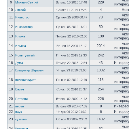
Акт
9
229
Михаил Сентяй
Вс мар 10 2013 17:48
интерес
10
4
Нов
Ляксей
Сб окт 11 2014 17:25
Акт
11
78
Инвестор
Ср июн 25 2008 00:47
интерес
Акт
12
50
Инсталятор
Ср сен 05 2012 16:01
интерес
Акт
13
130
Илюха
Пн фев 22 2010 02:00
интерес
Акт
14
2014
Ильяка
Вт ноя 15 2005 18:17
интерес
Акт
15
242
Испытуемый
Пт янв 16 2015 19:33
интерес
16
43
Интерес
Дума
Пт мар 22 2013 12:54
Акт
17
1032
Владимир Штракин
Чт дек 23 2010 03:03
интерес
Акт
18
118
велосипедист
Пн янв 02 2012 12:49
интерес
Акт
19
254
Вазач
Ср окт 06 2010 23:37
интерес
Акт
20
226
Петрович
Вт июн 02 2009 14:42
интерес
21
8
Интерес
перун
Вс фев 09 2014 07:39
22
6
Интерес
паук
Чт дек 06 2012 01:32
Акт
23
1432
кузьмич
Сб ноя 03 2007 23:52
интерес
Акт
24
52
Коляныч
Вт сен 21 2010 19:25