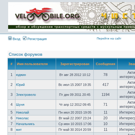
Имя пользователя:
Пароль:
{ LOG_ME_IN_SHORT
}
Перейти на сайт
Вход
Регистрация
Список форумов
#
Имя пользователя
Зарегистрирован
Сообщения
Зва
Акт
1
78
юджин
Вт авг 28 2012 10:12
интерес
Акт
2
417
Юрий
Вс июл 15 2007 19:35
интерес
Акт
3
1194
Электровело
Пт дек 09 2011 20:45
интерес
Акт
4
71
Шуня
Чт апр 12 2012 09:45
интерес
5
11
Интерес
Николай
Пн июл 20 2015 19:05
6
20
Интерес
Николас
Вт май 22 2007 23:24
7
10
Интерес
Начальникъ
Ср июн 10 2015 17:06
8
11
Интерес
мит
Пт май 30 2014 20:59