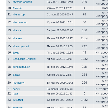
Акт
9
229
Михаил Сентяй
Вс мар 10 2013 17:48
интерес
10
4
Нов
Ляксей
Сб окт 11 2014 17:25
Акт
11
78
Инвестор
Ср июн 25 2008 00:47
интерес
Акт
12
50
Инсталятор
Ср сен 05 2012 16:01
интерес
Акт
13
130
Илюха
Пн фев 22 2010 02:00
интерес
Акт
14
2014
Ильяка
Вт ноя 15 2005 18:17
интерес
Акт
15
242
Испытуемый
Пт янв 16 2015 19:33
интерес
16
43
Интерес
Дума
Пт мар 22 2013 12:54
Акт
17
1032
Владимир Штракин
Чт дек 23 2010 03:03
интерес
Акт
18
118
велосипедист
Пн янв 02 2012 12:49
интерес
Акт
19
254
Вазач
Ср окт 06 2010 23:37
интерес
Акт
20
226
Петрович
Вт июн 02 2009 14:42
интерес
21
8
Интерес
перун
Вс фев 09 2014 07:39
22
6
Интерес
паук
Чт дек 06 2012 01:32
Акт
23
1432
кузьмич
Сб ноя 03 2007 23:52
интерес
Акт
24
52
Коляныч
Вт сен 21 2010 19:25