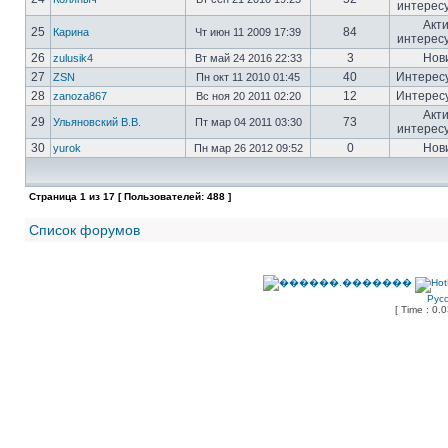
интерес
Акт
25
84
Карина
Чт июн 11 2009 17:39
интерес
26
3
Нов
zulusik4
Вт май 24 2016 22:33
27
40
Интерес
ZSN
Пн окт 11 2010 01:45
28
12
Интерес
zanoza867
Вс ноя 20 2011 02:20
Акт
29
73
Ульяновский В.В.
Пт мар 04 2011 03:30
интерес
30
0
Нов
yurok
Пн мар 26 2012 09:52
Страница
1
из
17
[ Пользователей: 488 ]
Список форумов
Рус
[ Time : 0.