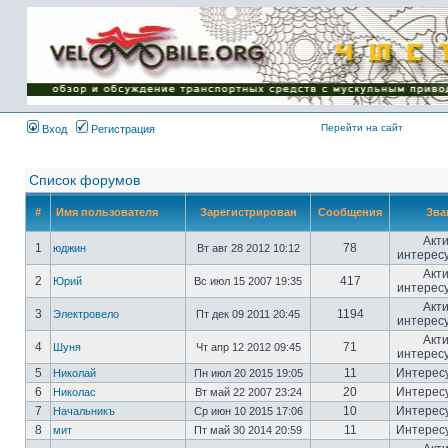
Имя пользователя:
Пароль:
{ LOG_ME_IN_SHORT
}
Перейти на сайт
Вход
Регистрация
Список форумов
#
Имя пользователя
Зарегистрирован
Сообщения
Зва
Акт
1
78
юджин
Вт авг 28 2012 10:12
интерес
Акт
2
417
Юрий
Вс июл 15 2007 19:35
интерес
Акт
3
1194
Электровело
Пт дек 09 2011 20:45
интерес
Акт
4
71
Шуня
Чт апр 12 2012 09:45
интерес
5
11
Интерес
Николай
Пн июл 20 2015 19:05
6
20
Интерес
Николас
Вт май 22 2007 23:24
7
10
Интерес
Начальникъ
Ср июн 10 2015 17:06
8
11
Интерес
мит
Пт май 30 2014 20:59