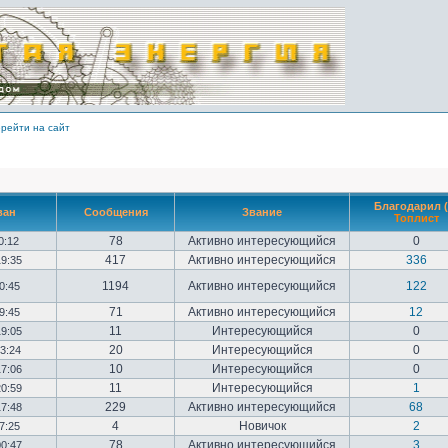
рейти на сайт
Благодарил (
ван
Сообщения
Звание
Топлист
78
Активно интересующийся
0
10:12
417
Активно интересующийся
336
19:35
1194
Активно интересующийся
122
20:45
71
Активно интересующийся
12
09:45
11
Интересующийся
0
19:05
20
Интересующийся
0
23:24
10
Интересующийся
0
17:06
11
Интересующийся
1
20:59
229
Активно интересующийся
68
17:48
4
Новичок
2
17:25
78
Активно интересующийся
3
00:47