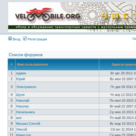
Имя пользователя:
Пароль:
{ LOG_ME_IN_SHORT
}
Пе
Вход
Регистрация
Список форумов
#
Имя пользователя
Зарегистриро
1
юджин
Вт авг 28 2012 
2
Юрий
Вс июл 15 2007 
3
Электровело
Пт дек 09 2011 
4
Шуня
Чт апр 12 2012 
5
Николай
Пн июл 20 2015 
6
Николас
Вт май 22 2007 
7
Начальникъ
Ср июн 10 2015 
8
мит
Пт май 30 2014 
9
Михаил Сентяй
Вс мар 10 2013 
10
Ляксей
Сб окт 11 2014 
11
Инвестор
Ср июн 25 2008 