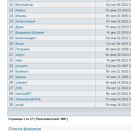
12
Инсталятор
Ср сен 05 2012 
13
Илюха
Пн фев 22 2010 
14
Ильяка
Вт ноя 15 2005 
15
Испытуемый
Пт янв 16 2015 
16
Дума
Пт мар 22 2013 
17
Владимир Штракин
Чт дек 23 2010 
18
велосипедист
Пн янв 02 2012 
19
Вазач
Ср окт 06 2010 
20
Петрович
Вт июн 02 2009 
21
перун
Вс фев 09 2014 
22
паук
Чт дек 06 2012 
23
кузьмич
Сб ноя 03 2007 
24
Коляныч
Вт сен 21 2010 
25
Карина
Чт июн 11 2009 
26
zulusik4
Вт май 24 2016 
27
ZSN
Пн окт 11 2010 
28
zanoza867
Вс ноя 20 2011 
29
Ульяновский В.В.
Пт мар 04 2011 
30
yurok
Пн мар 26 2012 
Страница
1
из
17
[ Пользователей: 488 ]
Список форумов