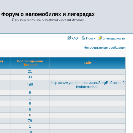
Форум о веломобилях и лигерадах
Изготовление велотехники своими руками
FAQ
Поиск
Благодарности
Непрочитанные сообщения
а)
Поблагодарили
Сайт
Топлист
21
33
http://www.youtube.com/user/SergRefraction?
165
feature=mhee
9
1
5
6
0
79
1
10