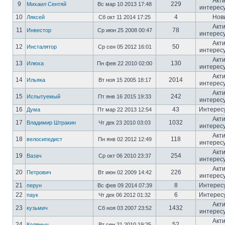
Акт
9
229
Михаил Сентяй
Вс мар 10 2013 17:48
интерес
10
4
Нов
Ляксей
Сб окт 11 2014 17:25
Акт
11
78
Инвестор
Ср июн 25 2008 00:47
интерес
Акт
12
50
Инсталятор
Ср сен 05 2012 16:01
интерес
Акт
13
130
Илюха
Пн фев 22 2010 02:00
интерес
Акт
14
2014
Ильяка
Вт ноя 15 2005 18:17
интерес
Акт
15
242
Испытуемый
Пт янв 16 2015 19:33
интерес
16
43
Интерес
Дума
Пт мар 22 2013 12:54
Акт
17
1032
Владимир Штракин
Чт дек 23 2010 03:03
интерес
Акт
18
118
велосипедист
Пн янв 02 2012 12:49
интерес
Акт
19
254
Вазач
Ср окт 06 2010 23:37
интерес
Акт
20
226
Петрович
Вт июн 02 2009 14:42
интерес
21
8
Интерес
перун
Вс фев 09 2014 07:39
22
6
Интерес
паук
Чт дек 06 2012 01:32
Акт
23
1432
кузьмич
Сб ноя 03 2007 23:52
интерес
Акт
24
52
Коляныч
Вт сен 21 2010 19:25