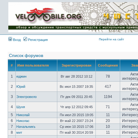
Имя пользователя:
Пароль:
{ LOG_ME_IN_SHORT
}
Перейти на сайт
Вход
Регистрация
Список форумов
#
Имя пользователя
Зарегистрирован
Сообщения
Зва
Акт
1
78
юджин
Вт авг 28 2012 10:12
интерес
Акт
2
417
Юрий
Вс июл 15 2007 19:35
интерес
Акт
3
1194
Электровело
Пт дек 09 2011 20:45
интерес
Акт
4
71
Шуня
Чт апр 12 2012 09:45
интерес
5
11
Интерес
Николай
Пн июл 20 2015 19:05
6
20
Интерес
Николас
Вт май 22 2007 23:24
7
10
Интерес
Начальникъ
Ср июн 10 2015 17:06
8
11
Интерес
мит
Пт май 30 2014 20:59