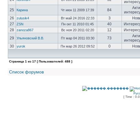
интерес
Акт
25
84
Карина
Чт июн 11 2009 17:39
интерес
26
3
Нов
zulusik4
Вт май 24 2016 22:33
27
40
Интерес
ZSN
Пн окт 11 2010 01:45
28
12
Интерес
zanoza867
Вс ноя 20 2011 02:20
Акт
29
73
Ульяновский В.В.
Пт мар 04 2011 03:30
интерес
30
0
Нов
yurok
Пн мар 26 2012 09:52
Страница
1
из
17
[ Пользователей: 488 ]
Список форумов
Рус
[ Time : 0.