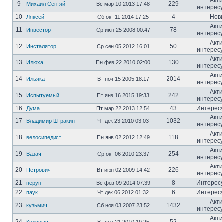
Акт
9
229
Михаил Сентяй
Вс мар 10 2013 17:48
интерес
10
4
Нов
Ляксей
Сб окт 11 2014 17:25
Акт
11
78
Инвестор
Ср июн 25 2008 00:47
интерес
Акт
12
50
Инсталятор
Ср сен 05 2012 16:01
интерес
Акт
13
130
Илюха
Пн фев 22 2010 02:00
интерес
Акт
14
2014
Ильяка
Вт ноя 15 2005 18:17
интерес
Акт
15
242
Испытуемый
Пт янв 16 2015 19:33
интерес
16
43
Интерес
Дума
Пт мар 22 2013 12:54
Акт
17
1032
Владимир Штракин
Чт дек 23 2010 03:03
интерес
Акт
18
118
велосипедист
Пн янв 02 2012 12:49
интерес
Акт
19
254
Вазач
Ср окт 06 2010 23:37
интерес
Акт
20
226
Петрович
Вт июн 02 2009 14:42
интерес
21
8
Интерес
перун
Вс фев 09 2014 07:39
22
6
Интерес
паук
Чт дек 06 2012 01:32
Акт
23
1432
кузьмич
Сб ноя 03 2007 23:52
интерес
Акт
24
52
Коляныч
Вт сен 21 2010 19:25