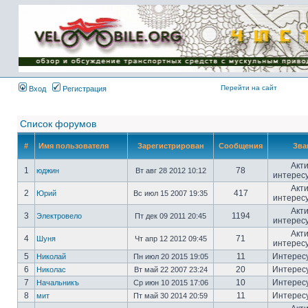
Имя пользователя:
Пароль:
{ LOG_ME_IN_SHORT
}
Перейти на сайт
Вход
Регистрация
Список форумов
#
Имя пользователя
Зарегистрирован
Сообщения
Зва
Акт
1
78
юджин
Вт авг 28 2012 10:12
интерес
Акт
2
417
Юрий
Вс июл 15 2007 19:35
интерес
Акт
3
1194
Электровело
Пт дек 09 2011 20:45
интерес
Акт
4
71
Шуня
Чт апр 12 2012 09:45
интерес
5
11
Интерес
Николай
Пн июл 20 2015 19:05
6
20
Интерес
Николас
Вт май 22 2007 23:24
7
10
Интерес
Начальникъ
Ср июн 10 2015 17:06
8
11
Интерес
мит
Пт май 30 2014 20:59