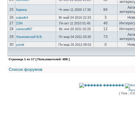
интерес
Акт
25
84
Карина
Чт июн 11 2009 17:39
интерес
26
3
Нов
zulusik4
Вт май 24 2016 22:33
27
40
Интерес
ZSN
Пн окт 11 2010 01:45
28
12
Интерес
zanoza867
Вс ноя 20 2011 02:20
Акт
29
73
Ульяновский В.В.
Пт мар 04 2011 03:30
интерес
30
0
Нов
yurok
Пн мар 26 2012 09:52
Страница
1
из
17
[ Пользователей: 488 ]
Список форумов
Рус
[ Time : 0.