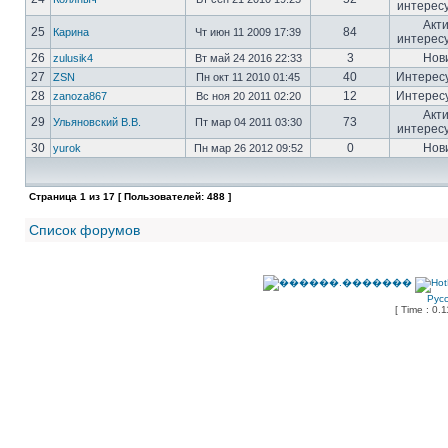
интерес
Акт
25
84
Карина
Чт июн 11 2009 17:39
интерес
26
3
Нов
zulusik4
Вт май 24 2016 22:33
27
40
Интерес
ZSN
Пн окт 11 2010 01:45
28
12
Интерес
zanoza867
Вс ноя 20 2011 02:20
Акт
29
73
Ульяновский В.В.
Пт мар 04 2011 03:30
интерес
30
0
Нов
yurok
Пн мар 26 2012 09:52
Страница
1
из
17
[ Пользователей: 488 ]
Список форумов
Рус
[ Time : 0.