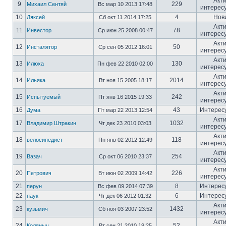
Акт
9
229
Михаил Сентяй
Вс мар 10 2013 17:48
интерес
10
4
Нов
Ляксей
Сб окт 11 2014 17:25
Акт
11
78
Инвестор
Ср июн 25 2008 00:47
интерес
Акт
12
50
Инсталятор
Ср сен 05 2012 16:01
интерес
Акт
13
130
Илюха
Пн фев 22 2010 02:00
интерес
Акт
14
2014
Ильяка
Вт ноя 15 2005 18:17
интерес
Акт
15
242
Испытуемый
Пт янв 16 2015 19:33
интерес
16
43
Интерес
Дума
Пт мар 22 2013 12:54
Акт
17
1032
Владимир Штракин
Чт дек 23 2010 03:03
интерес
Акт
18
118
велосипедист
Пн янв 02 2012 12:49
интерес
Акт
19
254
Вазач
Ср окт 06 2010 23:37
интерес
Акт
20
226
Петрович
Вт июн 02 2009 14:42
интерес
21
8
Интерес
перун
Вс фев 09 2014 07:39
22
6
Интерес
паук
Чт дек 06 2012 01:32
Акт
23
1432
кузьмич
Сб ноя 03 2007 23:52
интерес
Акт
24
52
Коляныч
Вт сен 21 2010 19:25