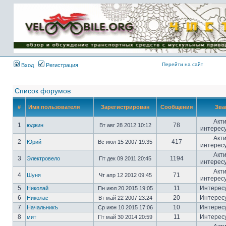
Имя пользователя:
Пароль:
{ LOG_ME_IN_SHORT
}
Перейти на сайт
Вход
Регистрация
Список форумов
#
Имя пользователя
Зарегистрирован
Сообщения
Зва
Акт
1
78
юджин
Вт авг 28 2012 10:12
интерес
Акт
2
417
Юрий
Вс июл 15 2007 19:35
интерес
Акт
3
1194
Электровело
Пт дек 09 2011 20:45
интерес
Акт
4
71
Шуня
Чт апр 12 2012 09:45
интерес
5
11
Интерес
Николай
Пн июл 20 2015 19:05
6
20
Интерес
Николас
Вт май 22 2007 23:24
7
10
Интерес
Начальникъ
Ср июн 10 2015 17:06
8
11
Интерес
мит
Пт май 30 2014 20:59