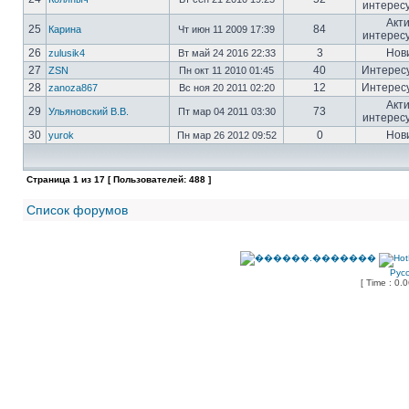
интерес
Акт
25
84
Карина
Чт июн 11 2009 17:39
интерес
26
3
Нов
zulusik4
Вт май 24 2016 22:33
27
40
Интерес
ZSN
Пн окт 11 2010 01:45
28
12
Интерес
zanoza867
Вс ноя 20 2011 02:20
Акт
29
73
Ульяновский В.В.
Пт мар 04 2011 03:30
интерес
30
0
Нов
yurok
Пн мар 26 2012 09:52
Страница
1
из
17
[ Пользователей: 488 ]
Список форумов
Рус
[ Time : 0.