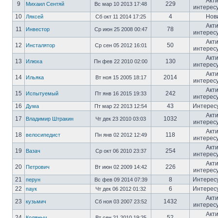
Акт
9
229
Михаил Сентяй
Вс мар 10 2013 17:48
интерес
10
4
Нов
Ляксей
Сб окт 11 2014 17:25
Акт
11
78
Инвестор
Ср июн 25 2008 00:47
интерес
Акт
12
50
Инсталятор
Ср сен 05 2012 16:01
интерес
Акт
13
130
Илюха
Пн фев 22 2010 02:00
интерес
Акт
14
2014
Ильяка
Вт ноя 15 2005 18:17
интерес
Акт
15
242
Испытуемый
Пт янв 16 2015 19:33
интерес
16
43
Интерес
Дума
Пт мар 22 2013 12:54
Акт
17
1032
Владимир Штракин
Чт дек 23 2010 03:03
интерес
Акт
18
118
велосипедист
Пн янв 02 2012 12:49
интерес
Акт
19
254
Вазач
Ср окт 06 2010 23:37
интерес
Акт
20
226
Петрович
Вт июн 02 2009 14:42
интерес
21
8
Интерес
перун
Вс фев 09 2014 07:39
22
6
Интерес
паук
Чт дек 06 2012 01:32
Акт
23
1432
кузьмич
Сб ноя 03 2007 23:52
интерес
Акт
24
52
Коляныч
Вт сен 21 2010 19:25