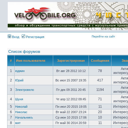
Имя пользователя:
Пароль:
{ LOG_ME_IN_SHORT
}
Перейти на сайт
Вход
Регистрация
Список форумов
#
Имя пользователя
Зарегистрирован
Сообщения
Зва
Акт
1
78
юджин
Вт авг 28 2012 10:12
интерес
Акт
2
417
Юрий
Вс июл 15 2007 19:35
интерес
Акт
3
1194
Электровело
Пт дек 09 2011 20:45
интерес
Акт
4
71
Шуня
Чт апр 12 2012 09:45
интерес
5
11
Интерес
Николай
Пн июл 20 2015 19:05
6
20
Интерес
Николас
Вт май 22 2007 23:24
7
10
Интерес
Начальникъ
Ср июн 10 2015 17:06
8
11
Интерес
мит
Пт май 30 2014 20:59