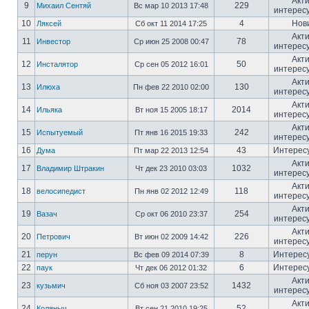
Акт
9
229
Михаил Сентяй
Вс мар 10 2013 17:48
интерес
10
4
Нов
Ляксей
Сб окт 11 2014 17:25
Акт
11
78
Инвестор
Ср июн 25 2008 00:47
интерес
Акт
12
50
Инсталятор
Ср сен 05 2012 16:01
интерес
Акт
13
130
Илюха
Пн фев 22 2010 02:00
интерес
Акт
14
2014
Ильяка
Вт ноя 15 2005 18:17
интерес
Акт
15
242
Испытуемый
Пт янв 16 2015 19:33
интерес
16
43
Интерес
Дума
Пт мар 22 2013 12:54
Акт
17
1032
Владимир Штракин
Чт дек 23 2010 03:03
интерес
Акт
18
118
велосипедист
Пн янв 02 2012 12:49
интерес
Акт
19
254
Вазач
Ср окт 06 2010 23:37
интерес
Акт
20
226
Петрович
Вт июн 02 2009 14:42
интерес
21
8
Интерес
перун
Вс фев 09 2014 07:39
22
6
Интерес
паук
Чт дек 06 2012 01:32
Акт
23
1432
кузьмич
Сб ноя 03 2007 23:52
интерес
Акт
24
52
Коляныч
Вт сен 21 2010 19:25