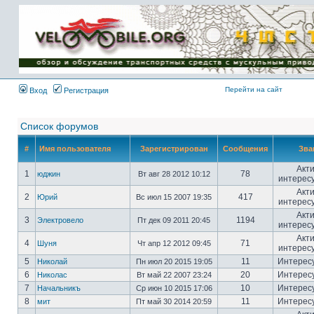
Имя пользователя:
Пароль:
{ LOG_ME_IN_SHORT
}
Перейти на сайт
Вход
Регистрация
Список форумов
#
Имя пользователя
Зарегистрирован
Сообщения
Зва
Акт
1
78
юджин
Вт авг 28 2012 10:12
интерес
Акт
2
417
Юрий
Вс июл 15 2007 19:35
интерес
Акт
3
1194
Электровело
Пт дек 09 2011 20:45
интерес
Акт
4
71
Шуня
Чт апр 12 2012 09:45
интерес
5
11
Интерес
Николай
Пн июл 20 2015 19:05
6
20
Интерес
Николас
Вт май 22 2007 23:24
7
10
Интерес
Начальникъ
Ср июн 10 2015 17:06
8
11
Интерес
мит
Пт май 30 2014 20:59