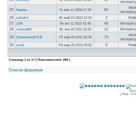
интерес
Акт
25
84
Карина
Чт июн 11 2009 17:39
интерес
26
3
Нов
zulusik4
Вт май 24 2016 22:33
27
40
Интерес
ZSN
Пн окт 11 2010 01:45
28
12
Интерес
zanoza867
Вс ноя 20 2011 02:20
Акт
29
73
Ульяновский В.В.
Пт мар 04 2011 03:30
интерес
30
0
Нов
yurok
Пн мар 26 2012 09:52
Страница
1
из
17
[ Пользователей: 488 ]
Список форумов
Рус
[ Time : 0.