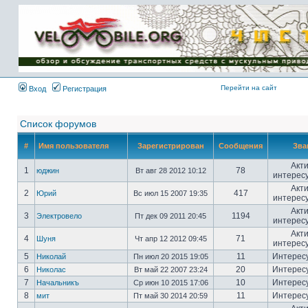
Имя пользователя:
Пароль:
{ LOG_ME_IN_SHORT
}
Перейти на сайт
Вход
Регистрация
Список форумов
#
Имя пользователя
Зарегистрирован
Сообщения
Зва
Акт
1
78
юджин
Вт авг 28 2012 10:12
интерес
Акт
2
417
Юрий
Вс июл 15 2007 19:35
интерес
Акт
3
1194
Электровело
Пт дек 09 2011 20:45
интерес
Акт
4
71
Шуня
Чт апр 12 2012 09:45
интерес
5
11
Интерес
Николай
Пн июл 20 2015 19:05
6
20
Интерес
Николас
Вт май 22 2007 23:24
7
10
Интерес
Начальникъ
Ср июн 10 2015 17:06
8
11
Интерес
мит
Пт май 30 2014 20:59