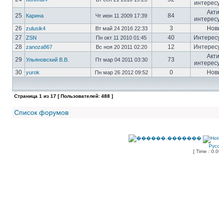
интерес
Акт
25
84
Карина
Чт июн 11 2009 17:39
интерес
26
3
Нов
zulusik4
Вт май 24 2016 22:33
27
40
Интерес
ZSN
Пн окт 11 2010 01:45
28
12
Интерес
zanoza867
Вс ноя 20 2011 02:20
Акт
29
73
Ульяновский В.В.
Пт мар 04 2011 03:30
интерес
30
0
Нов
yurok
Пн мар 26 2012 09:52
Страница
1
из
17
[ Пользователей: 488 ]
Список форумов
Рус
[ Time : 0.