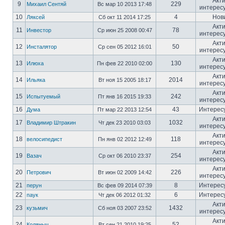
Акт
9
229
Михаил Сентяй
Вс мар 10 2013 17:48
интерес
10
4
Нов
Ляксей
Сб окт 11 2014 17:25
Акт
11
78
Инвестор
Ср июн 25 2008 00:47
интерес
Акт
12
50
Инсталятор
Ср сен 05 2012 16:01
интерес
Акт
13
130
Илюха
Пн фев 22 2010 02:00
интерес
Акт
14
2014
Ильяка
Вт ноя 15 2005 18:17
интерес
Акт
15
242
Испытуемый
Пт янв 16 2015 19:33
интерес
16
43
Интерес
Дума
Пт мар 22 2013 12:54
Акт
17
1032
Владимир Штракин
Чт дек 23 2010 03:03
интерес
Акт
18
118
велосипедист
Пн янв 02 2012 12:49
интерес
Акт
19
254
Вазач
Ср окт 06 2010 23:37
интерес
Акт
20
226
Петрович
Вт июн 02 2009 14:42
интерес
21
8
Интерес
перун
Вс фев 09 2014 07:39
22
6
Интерес
паук
Чт дек 06 2012 01:32
Акт
23
1432
кузьмич
Сб ноя 03 2007 23:52
интерес
Акт
24
52
Коляныч
Вт сен 21 2010 19:25