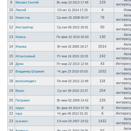
Акт
9
229
Михаил Сентяй
Вс мар 10 2013 17:48
интерес
10
4
Нов
Ляксей
Сб окт 11 2014 17:25
Акт
11
78
Инвестор
Ср июн 25 2008 00:47
интерес
Акт
12
50
Инсталятор
Ср сен 05 2012 16:01
интерес
Акт
13
130
Илюха
Пн фев 22 2010 02:00
интерес
Акт
14
2014
Ильяка
Вт ноя 15 2005 18:17
интерес
Акт
15
242
Испытуемый
Пт янв 16 2015 19:33
интерес
16
43
Интерес
Дума
Пт мар 22 2013 12:54
Акт
17
1032
Владимир Штракин
Чт дек 23 2010 03:03
интерес
Акт
18
118
велосипедист
Пн янв 02 2012 12:49
интерес
Акт
19
254
Вазач
Ср окт 06 2010 23:37
интерес
Акт
20
226
Петрович
Вт июн 02 2009 14:42
интерес
21
8
Интерес
перун
Вс фев 09 2014 07:39
22
6
Интерес
паук
Чт дек 06 2012 01:32
Акт
23
1432
кузьмич
Сб ноя 03 2007 23:52
интерес
Акт
24
52
Коляныч
Вт сен 21 2010 19:25