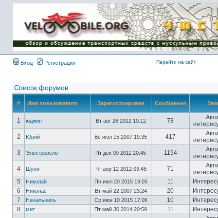
Имя пользователя:
Пароль:
{ LOG_ME_IN_SHORT
}
Перейти на сайт
Вход
Регистрация
Список форумов
#
Имя пользователя
Зарегистрирован
Сообщения
Зва
Акт
1
78
юджин
Вт авг 28 2012 10:12
интерес
Акт
2
417
Юрий
Вс июл 15 2007 19:35
интерес
Акт
3
1194
Электровело
Пт дек 09 2011 20:45
интерес
Акт
4
71
Шуня
Чт апр 12 2012 09:45
интерес
5
11
Интерес
Николай
Пн июл 20 2015 19:05
6
20
Интерес
Николас
Вт май 22 2007 23:24
7
10
Интерес
Начальникъ
Ср июн 10 2015 17:06
8
11
Интерес
мит
Пт май 30 2014 20:59