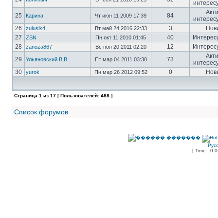
интерес
Акт
25
84
Карина
Чт июн 11 2009 17:39
интерес
26
3
Нов
zulusik4
Вт май 24 2016 22:33
27
40
Интерес
ZSN
Пн окт 11 2010 01:45
28
12
Интерес
zanoza867
Вс ноя 20 2011 02:20
Акт
29
73
Ульяновский В.В.
Пт мар 04 2011 03:30
интерес
30
0
Нов
yurok
Пн мар 26 2012 09:52
Страница
1
из
17
[ Пользователей: 488 ]
Список форумов
Рус
[ Time : 0.