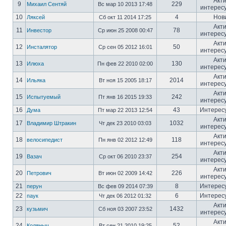
Акт
9
229
Михаил Сентяй
Вс мар 10 2013 17:48
интерес
10
4
Нов
Ляксей
Сб окт 11 2014 17:25
Акт
11
78
Инвестор
Ср июн 25 2008 00:47
интерес
Акт
12
50
Инсталятор
Ср сен 05 2012 16:01
интерес
Акт
13
130
Илюха
Пн фев 22 2010 02:00
интерес
Акт
14
2014
Ильяка
Вт ноя 15 2005 18:17
интерес
Акт
15
242
Испытуемый
Пт янв 16 2015 19:33
интерес
16
43
Интерес
Дума
Пт мар 22 2013 12:54
Акт
17
1032
Владимир Штракин
Чт дек 23 2010 03:03
интерес
Акт
18
118
велосипедист
Пн янв 02 2012 12:49
интерес
Акт
19
254
Вазач
Ср окт 06 2010 23:37
интерес
Акт
20
226
Петрович
Вт июн 02 2009 14:42
интерес
21
8
Интерес
перун
Вс фев 09 2014 07:39
22
6
Интерес
паук
Чт дек 06 2012 01:32
Акт
23
1432
кузьмич
Сб ноя 03 2007 23:52
интерес
Акт
24
52
Коляныч
Вт сен 21 2010 19:25