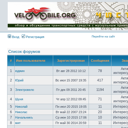
Имя пользователя:
Пароль:
{ LOG_ME_IN_SHORT
}
Перейти на сайт
Вход
Регистрация
Список форумов
#
Имя пользователя
Зарегистрирован
Сообщения
Зва
Акт
1
78
юджин
Вт авг 28 2012 10:12
интерес
Акт
2
417
Юрий
Вс июл 15 2007 19:35
интерес
Акт
3
1194
Электровело
Пт дек 09 2011 20:45
интерес
Акт
4
71
Шуня
Чт апр 12 2012 09:45
интерес
5
11
Интерес
Николай
Пн июл 20 2015 19:05
6
20
Интерес
Николас
Вт май 22 2007 23:24
7
10
Интерес
Начальникъ
Ср июн 10 2015 17:06
8
11
Интерес
мит
Пт май 30 2014 20:59