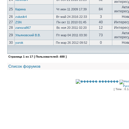
интерес
Акт
25
84
Карина
Чт июн 11 2009 17:39
интерес
26
3
Нов
zulusik4
Вт май 24 2016 22:33
27
40
Интерес
ZSN
Пн окт 11 2010 01:45
28
12
Интерес
zanoza867
Вс ноя 20 2011 02:20
Акт
29
73
Ульяновский В.В.
Пт мар 04 2011 03:30
интерес
30
0
Нов
yurok
Пн мар 26 2012 09:52
Страница
1
из
17
[ Пользователей: 488 ]
Список форумов
Рус
[ Time : 0.