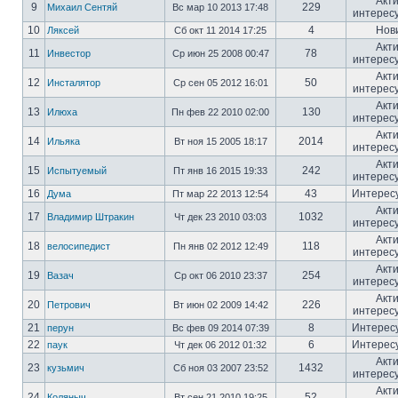
Акт
9
229
Михаил Сентяй
Вс мар 10 2013 17:48
интерес
10
4
Нов
Ляксей
Сб окт 11 2014 17:25
Акт
11
78
Инвестор
Ср июн 25 2008 00:47
интерес
Акт
12
50
Инсталятор
Ср сен 05 2012 16:01
интерес
Акт
13
130
Илюха
Пн фев 22 2010 02:00
интерес
Акт
14
2014
Ильяка
Вт ноя 15 2005 18:17
интерес
Акт
15
242
Испытуемый
Пт янв 16 2015 19:33
интерес
16
43
Интерес
Дума
Пт мар 22 2013 12:54
Акт
17
1032
Владимир Штракин
Чт дек 23 2010 03:03
интерес
Акт
18
118
велосипедист
Пн янв 02 2012 12:49
интерес
Акт
19
254
Вазач
Ср окт 06 2010 23:37
интерес
Акт
20
226
Петрович
Вт июн 02 2009 14:42
интерес
21
8
Интерес
перун
Вс фев 09 2014 07:39
22
6
Интерес
паук
Чт дек 06 2012 01:32
Акт
23
1432
кузьмич
Сб ноя 03 2007 23:52
интерес
Акт
24
52
Коляныч
Вт сен 21 2010 19:25