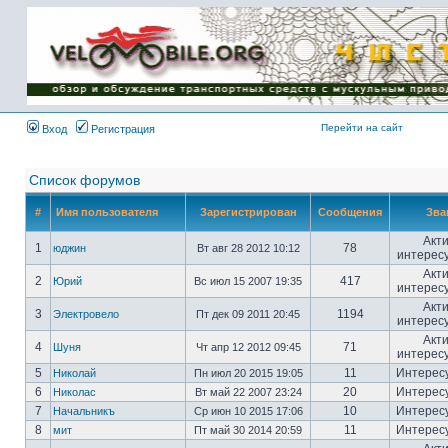
Имя пользователя:
Пароль:
{ LOG_ME_IN_SHORT
}
Перейти на сайт
Вход
Регистрация
Список форумов
#
Имя пользователя
Зарегистрирован
Сообщения
Зва
Акт
1
78
юджин
Вт авг 28 2012 10:12
интерес
Акт
2
417
Юрий
Вс июл 15 2007 19:35
интерес
Акт
3
1194
Электровело
Пт дек 09 2011 20:45
интерес
Акт
4
71
Шуня
Чт апр 12 2012 09:45
интерес
5
11
Интерес
Николай
Пн июл 20 2015 19:05
6
20
Интерес
Николас
Вт май 22 2007 23:24
7
10
Интерес
Начальникъ
Ср июн 10 2015 17:06
8
11
Интерес
мит
Пт май 30 2014 20:59