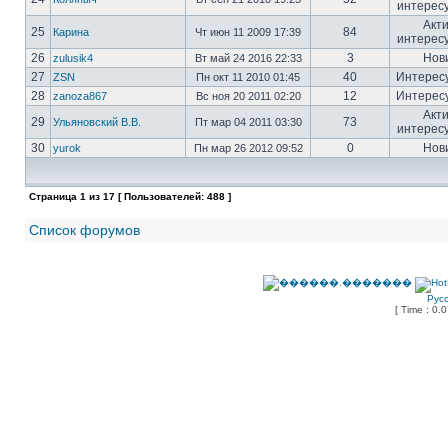
интерес
Акт
25
84
Карина
Чт июн 11 2009 17:39
интерес
26
3
Нов
zulusik4
Вт май 24 2016 22:33
27
40
Интерес
ZSN
Пн окт 11 2010 01:45
28
12
Интерес
zanoza867
Вс ноя 20 2011 02:20
Акт
29
73
Ульяновский В.В.
Пт мар 04 2011 03:30
интерес
30
0
Нов
yurok
Пн мар 26 2012 09:52
Страница
1
из
17
[ Пользователей: 488 ]
Список форумов
Рус
[ Time : 0.