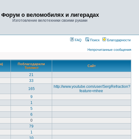
Форум о веломобилях и лигерадах
Изготовление велотехники своими руками
FAQ
Поиск
Благодарности
Непрочитанные сообщения
а)
Поблагодарили
Сайт
Топлист
21
33
http://www.youtube.com/user/SergRefraction?
165
feature=mhee
9
1
5
6
0
79
1
10