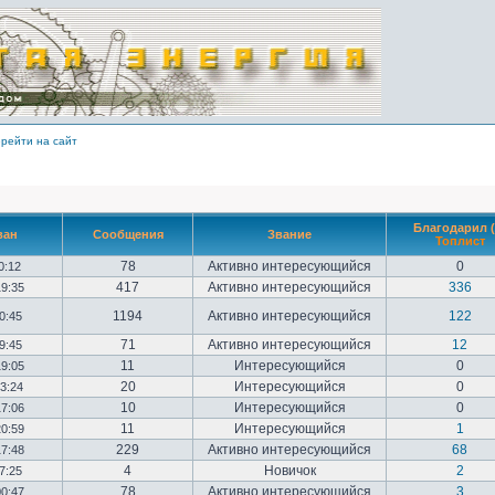
рейти на сайт
Благодарил (
ван
Сообщения
Звание
Топлист
78
Активно интересующийся
0
10:12
417
Активно интересующийся
336
19:35
1194
Активно интересующийся
122
20:45
71
Активно интересующийся
12
09:45
11
Интересующийся
0
19:05
20
Интересующийся
0
23:24
10
Интересующийся
0
17:06
11
Интересующийся
1
20:59
229
Активно интересующийся
68
17:48
4
Новичок
2
17:25
78
Активно интересующийся
3
00:47