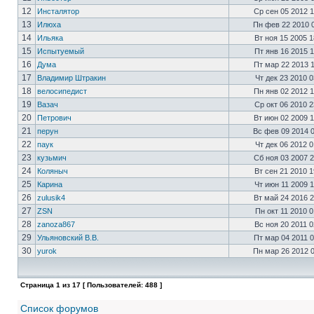
12
Инсталятор
Ср сен 05 2012 
13
Илюха
Пн фев 22 2010 
14
Ильяка
Вт ноя 15 2005 
15
Испытуемый
Пт янв 16 2015 
16
Дума
Пт мар 22 2013 
17
Владимир Штракин
Чт дек 23 2010 
18
велосипедист
Пн янв 02 2012 
19
Вазач
Ср окт 06 2010 
20
Петрович
Вт июн 02 2009 
21
перун
Вс фев 09 2014 
22
паук
Чт дек 06 2012 
23
кузьмич
Сб ноя 03 2007 
24
Коляныч
Вт сен 21 2010 
25
Карина
Чт июн 11 2009 
26
zulusik4
Вт май 24 2016 
27
ZSN
Пн окт 11 2010 
28
zanoza867
Вс ноя 20 2011 
29
Ульяновский В.В.
Пт мар 04 2011 
30
yurok
Пн мар 26 2012 
Страница
1
из
17
[ Пользователей: 488 ]
Список форумов