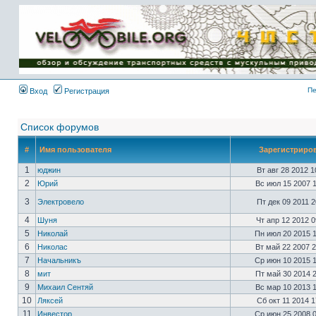
Имя пользователя:
Пароль:
{ LOG_ME_IN_SHORT
}
Пе
Вход
Регистрация
Список форумов
#
Имя пользователя
Зарегистриро
1
юджин
Вт авг 28 2012 
2
Юрий
Вс июл 15 2007 
3
Электровело
Пт дек 09 2011 
4
Шуня
Чт апр 12 2012 
5
Николай
Пн июл 20 2015 
6
Николас
Вт май 22 2007 
7
Начальникъ
Ср июн 10 2015 
8
мит
Пт май 30 2014 
9
Михаил Сентяй
Вс мар 10 2013 
10
Ляксей
Сб окт 11 2014 
11
Инвестор
Ср июн 25 2008 