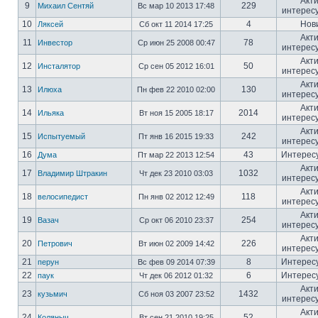
Акт
9
229
Михаил Сентяй
Вс мар 10 2013 17:48
интерес
10
4
Нов
Ляксей
Сб окт 11 2014 17:25
Акт
11
78
Инвестор
Ср июн 25 2008 00:47
интерес
Акт
12
50
Инсталятор
Ср сен 05 2012 16:01
интерес
Акт
13
130
Илюха
Пн фев 22 2010 02:00
интерес
Акт
14
2014
Ильяка
Вт ноя 15 2005 18:17
интерес
Акт
15
242
Испытуемый
Пт янв 16 2015 19:33
интерес
16
43
Интерес
Дума
Пт мар 22 2013 12:54
Акт
17
1032
Владимир Штракин
Чт дек 23 2010 03:03
интерес
Акт
18
118
велосипедист
Пн янв 02 2012 12:49
интерес
Акт
19
254
Вазач
Ср окт 06 2010 23:37
интерес
Акт
20
226
Петрович
Вт июн 02 2009 14:42
интерес
21
8
Интерес
перун
Вс фев 09 2014 07:39
22
6
Интерес
паук
Чт дек 06 2012 01:32
Акт
23
1432
кузьмич
Сб ноя 03 2007 23:52
интерес
Акт
24
52
Коляныч
Вт сен 21 2010 19:25