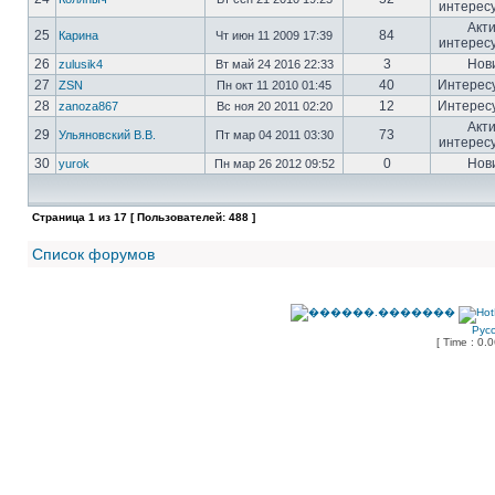
интерес
Акт
25
84
Карина
Чт июн 11 2009 17:39
интерес
26
3
Нов
zulusik4
Вт май 24 2016 22:33
27
40
Интерес
ZSN
Пн окт 11 2010 01:45
28
12
Интерес
zanoza867
Вс ноя 20 2011 02:20
Акт
29
73
Ульяновский В.В.
Пт мар 04 2011 03:30
интерес
30
0
Нов
yurok
Пн мар 26 2012 09:52
Страница
1
из
17
[ Пользователей: 488 ]
Список форумов
Рус
[ Time : 0.