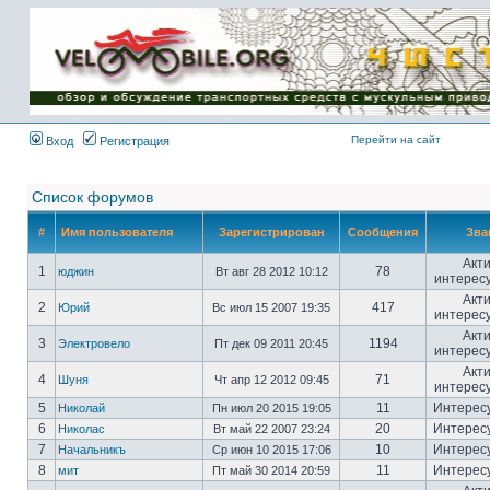
Имя пользователя:
Пароль:
{ LOG_ME_IN_SHORT
}
Перейти на сайт
Вход
Регистрация
Список форумов
#
Имя пользователя
Зарегистрирован
Сообщения
Зва
Акт
1
78
юджин
Вт авг 28 2012 10:12
интерес
Акт
2
417
Юрий
Вс июл 15 2007 19:35
интерес
Акт
3
1194
Электровело
Пт дек 09 2011 20:45
интерес
Акт
4
71
Шуня
Чт апр 12 2012 09:45
интерес
5
11
Интерес
Николай
Пн июл 20 2015 19:05
6
20
Интерес
Николас
Вт май 22 2007 23:24
7
10
Интерес
Начальникъ
Ср июн 10 2015 17:06
8
11
Интерес
мит
Пт май 30 2014 20:59