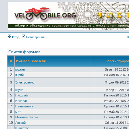
Имя пользователя:
Пароль:
{ LOG_ME_IN_SHORT
}
Пе
Вход
Регистрация
Список форумов
#
Имя пользователя
Зарегистриро
1
юджин
Вт авг 28 2012 
2
Юрий
Вс июл 15 2007 
3
Электровело
Пт дек 09 2011 
4
Шуня
Чт апр 12 2012 
5
Николай
Пн июл 20 2015 
6
Николас
Вт май 22 2007 
7
Начальникъ
Ср июн 10 2015 
8
мит
Пт май 30 2014 
9
Михаил Сентяй
Вс мар 10 2013 
10
Ляксей
Сб окт 11 2014 
11
Инвестор
Ср июн 25 2008 