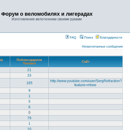
Форум о веломобилях и лигерадах
Изготовление велотехники своими руками
FAQ
Поиск
Благодарности
Непрочитанные сообщения
а)
Поблагодарили
Сайт
Топлист
21
33
http://www.youtube.com/user/SergRefraction?
165
feature=mhee
9
1
5
6
0
79
1
10