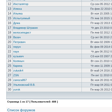
12
Инсталятор
Ср сен 05 2012 
13
Илюха
Пн фев 22 2010 
14
Ильяка
Вт ноя 15 2005 
15
Испытуемый
Пт янв 16 2015 
16
Дума
Пт мар 22 2013 
17
Владимир Штракин
Чт дек 23 2010 
18
велосипедист
Пн янв 02 2012 
19
Вазач
Ср окт 06 2010 
20
Петрович
Вт июн 02 2009 
21
перун
Вс фев 09 2014 
22
паук
Чт дек 06 2012 
23
кузьмич
Сб ноя 03 2007 
24
Коляныч
Вт сен 21 2010 
25
Карина
Чт июн 11 2009 
26
zulusik4
Вт май 24 2016 
27
ZSN
Пн окт 11 2010 
28
zanoza867
Вс ноя 20 2011 
29
Ульяновский В.В.
Пт мар 04 2011 
30
yurok
Пн мар 26 2012 
Страница
1
из
17
[ Пользователей: 488 ]
Список форумов