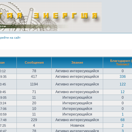
рейти на сайт
Благодарил (
ван
Сообщения
Звание
Топлист
78
Активно интересующийся
0
10:12
417
Активно интересующийся
336
19:35
1194
Активно интересующийся
122
20:45
71
Активно интересующийся
12
09:45
11
Интересующийся
0
19:05
20
Интересующийся
0
23:24
10
Интересующийся
0
17:06
11
Интересующийся
1
20:59
229
Активно интересующийся
68
17:48
4
Новичок
2
17:25
78
Активно интересующийся
3
00:47