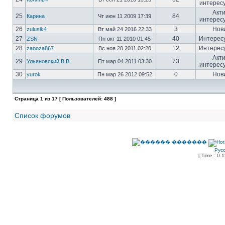
интерес
Акт
25
84
Карина
Чт июн 11 2009 17:39
интерес
26
3
Нов
zulusik4
Вт май 24 2016 22:33
27
40
Интерес
ZSN
Пн окт 11 2010 01:45
28
12
Интерес
zanoza867
Вс ноя 20 2011 02:20
Акт
29
73
Ульяновский В.В.
Пт мар 04 2011 03:30
интерес
30
0
Нов
yurok
Пн мар 26 2012 09:52
Страница
1
из
17
[ Пользователей: 488 ]
Список форумов
Рус
[ Time : 0.