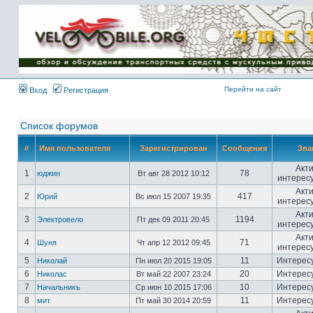
Имя пользователя:
Пароль:
{ LOG_ME_IN_SHORT
}
Перейти на сайт
Вход
Регистрация
Список форумов
#
Имя пользователя
Зарегистрирован
Сообщения
Зва
Акт
1
78
юджин
Вт авг 28 2012 10:12
интерес
Акт
2
417
Юрий
Вс июл 15 2007 19:35
интерес
Акт
3
1194
Электровело
Пт дек 09 2011 20:45
интерес
Акт
4
71
Шуня
Чт апр 12 2012 09:45
интерес
5
11
Интерес
Николай
Пн июл 20 2015 19:05
6
20
Интерес
Николас
Вт май 22 2007 23:24
7
10
Интерес
Начальникъ
Ср июн 10 2015 17:06
8
11
Интерес
мит
Пт май 30 2014 20:59