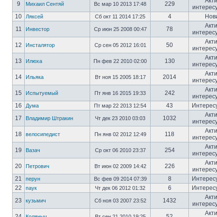
Акт
9
229
Михаил Сентяй
Вс мар 10 2013 17:48
интерес
10
4
Нов
Ляксей
Сб окт 11 2014 17:25
Акт
11
78
Инвестор
Ср июн 25 2008 00:47
интерес
Акт
12
50
Инсталятор
Ср сен 05 2012 16:01
интерес
Акт
13
130
Илюха
Пн фев 22 2010 02:00
интерес
Акт
14
2014
Ильяка
Вт ноя 15 2005 18:17
интерес
Акт
15
242
Испытуемый
Пт янв 16 2015 19:33
интерес
16
43
Интерес
Дума
Пт мар 22 2013 12:54
Акт
17
1032
Владимир Штракин
Чт дек 23 2010 03:03
интерес
Акт
18
118
велосипедист
Пн янв 02 2012 12:49
интерес
Акт
19
254
Вазач
Ср окт 06 2010 23:37
интерес
Акт
20
226
Петрович
Вт июн 02 2009 14:42
интерес
21
8
Интерес
перун
Вс фев 09 2014 07:39
22
6
Интерес
паук
Чт дек 06 2012 01:32
Акт
23
1432
кузьмич
Сб ноя 03 2007 23:52
интерес
Акт
24
52
Коляныч
Вт сен 21 2010 19:25