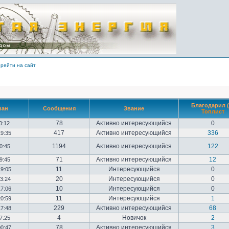
рейти на сайт
Благодарил (
ван
Сообщения
Звание
Топлист
78
Активно интересующийся
0
10:12
417
Активно интересующийся
336
19:35
1194
Активно интересующийся
122
20:45
71
Активно интересующийся
12
09:45
11
Интересующийся
0
19:05
20
Интересующийся
0
23:24
10
Интересующийся
0
17:06
11
Интересующийся
1
20:59
229
Активно интересующийся
68
17:48
4
Новичок
2
17:25
78
Активно интересующийся
3
00:47