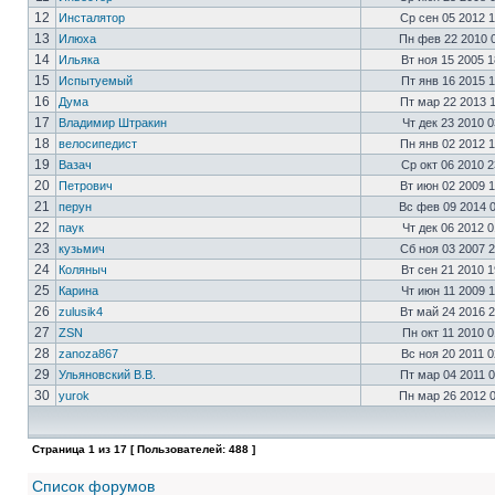
12
Инсталятор
Ср сен 05 2012 
13
Илюха
Пн фев 22 2010 
14
Ильяка
Вт ноя 15 2005 
15
Испытуемый
Пт янв 16 2015 
16
Дума
Пт мар 22 2013 
17
Владимир Штракин
Чт дек 23 2010 
18
велосипедист
Пн янв 02 2012 
19
Вазач
Ср окт 06 2010 
20
Петрович
Вт июн 02 2009 
21
перун
Вс фев 09 2014 
22
паук
Чт дек 06 2012 
23
кузьмич
Сб ноя 03 2007 
24
Коляныч
Вт сен 21 2010 
25
Карина
Чт июн 11 2009 
26
zulusik4
Вт май 24 2016 
27
ZSN
Пн окт 11 2010 
28
zanoza867
Вс ноя 20 2011 
29
Ульяновский В.В.
Пт мар 04 2011 
30
yurok
Пн мар 26 2012 
Страница
1
из
17
[ Пользователей: 488 ]
Список форумов