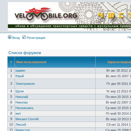
Имя пользователя:
Пароль:
{ LOG_ME_IN_SHORT
}
Пе
Вход
Регистрация
Список форумов
#
Имя пользователя
Зарегистриро
1
юджин
Вт авг 28 2012 
2
Юрий
Вс июл 15 2007 
3
Электровело
Пт дек 09 2011 
4
Шуня
Чт апр 12 2012 
5
Николай
Пн июл 20 2015 
6
Николас
Вт май 22 2007 
7
Начальникъ
Ср июн 10 2015 
8
мит
Пт май 30 2014 
9
Михаил Сентяй
Вс мар 10 2013 
10
Ляксей
Сб окт 11 2014 
11
Инвестор
Ср июн 25 2008 