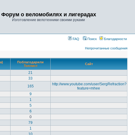
Форум о веломобилях и лигерадах
Изготовление велотехники своими руками
FAQ
Поиск
Благодарности
Непрочитанные сообщения
а)
Поблагодарили
Сайт
Топлист
21
33
http://www.youtube.com/user/SergRefraction?
165
feature=mhee
9
1
5
6
0
79
1
10