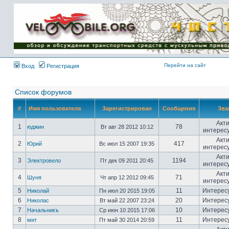
Имя пользователя:
Пароль:
{ LOG_ME_IN_SHORT
}
Перейти на сайт
Вход
Регистрация
Список форумов
#
Имя пользователя
Зарегистрирован
Сообщения
Зва
Акт
1
78
юджин
Вт авг 28 2012 10:12
интерес
Акт
2
417
Юрий
Вс июл 15 2007 19:35
интерес
Акт
3
1194
Электровело
Пт дек 09 2011 20:45
интерес
Акт
4
71
Шуня
Чт апр 12 2012 09:45
интерес
5
11
Интерес
Николай
Пн июл 20 2015 19:05
6
20
Интерес
Николас
Вт май 22 2007 23:24
7
10
Интерес
Начальникъ
Ср июн 10 2015 17:06
8
11
Интерес
мит
Пт май 30 2014 20:59