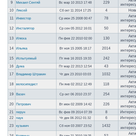
Акт
9
229
Михаил Сентяй
Вс мар 10 2013 17:48
интерес
10
4
Нов
Ляксей
Сб окт 11 2014 17:25
Акт
11
78
Инвестор
Ср июн 25 2008 00:47
интерес
Акт
12
50
Инсталятор
Ср сен 05 2012 16:01
интерес
Акт
13
130
Илюха
Пн фев 22 2010 02:00
интерес
Акт
14
2014
Ильяка
Вт ноя 15 2005 18:17
интерес
Акт
15
242
Испытуемый
Пт янв 16 2015 19:33
интерес
16
43
Интерес
Дума
Пт мар 22 2013 12:54
Акт
17
1032
Владимир Штракин
Чт дек 23 2010 03:03
интерес
Акт
18
118
велосипедист
Пн янв 02 2012 12:49
интерес
Акт
19
254
Вазач
Ср окт 06 2010 23:37
интерес
Акт
20
226
Петрович
Вт июн 02 2009 14:42
интерес
21
8
Интерес
перун
Вс фев 09 2014 07:39
22
6
Интерес
паук
Чт дек 06 2012 01:32
Акт
23
1432
кузьмич
Сб ноя 03 2007 23:52
интерес
Акт
24
52
Коляныч
Вт сен 21 2010 19:25