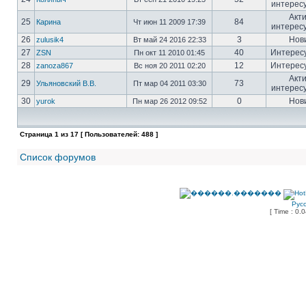
интерес
Акт
25
84
Карина
Чт июн 11 2009 17:39
интерес
26
3
Нов
zulusik4
Вт май 24 2016 22:33
27
40
Интерес
ZSN
Пн окт 11 2010 01:45
28
12
Интерес
zanoza867
Вс ноя 20 2011 02:20
Акт
29
73
Ульяновский В.В.
Пт мар 04 2011 03:30
интерес
30
0
Нов
yurok
Пн мар 26 2012 09:52
Страница
1
из
17
[ Пользователей: 488 ]
Список форумов
Рус
[ Time : 0.