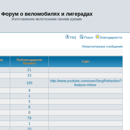
Форум о веломобилях и лигерадах
Изготовление велотехники своими руками
FAQ
Поиск
Благодарности
Непрочитанные сообщения
а)
Поблагодарили
Сайт
Топлист
21
33
http://www.youtube.com/user/SergRefraction?
165
feature=mhee
9
1
5
6
0
79
1
10