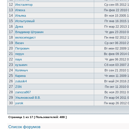
12
Инсталятор
Ср сен 05 2012 
13
Илюха
Пн фев 22 2010 
14
Ильяка
Вт ноя 15 2005 
15
Испытуемый
Пт янв 16 2015 
16
Дума
Пт мар 22 2013 
17
Владимир Штракин
Чт дек 23 2010 
18
велосипедист
Пн янв 02 2012 
19
Вазач
Ср окт 06 2010 
20
Петрович
Вт июн 02 2009 
21
перун
Вс фев 09 2014 
22
паук
Чт дек 06 2012 
23
кузьмич
Сб ноя 03 2007 
24
Коляныч
Вт сен 21 2010 
25
Карина
Чт июн 11 2009 
26
zulusik4
Вт май 24 2016 
27
ZSN
Пн окт 11 2010 
28
zanoza867
Вс ноя 20 2011 
29
Ульяновский В.В.
Пт мар 04 2011 
30
yurok
Пн мар 26 2012 
Страница
1
из
17
[ Пользователей: 488 ]
Список форумов