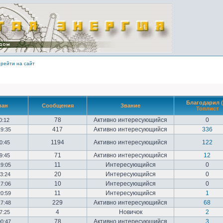
рейти на сайт
Благодарил (
ван
Сообщения
Звание
Топлист
78
Активно интересующийся
0
10:12
417
Активно интересующийся
336
19:35
1194
Активно интересующийся
122
20:45
71
Активно интересующийся
12
09:45
11
Интересующийся
0
19:05
20
Интересующийся
0
23:24
10
Интересующийся
0
17:06
11
Интересующийся
1
20:59
229
Активно интересующийся
68
17:48
4
Новичок
2
17:25
78
Активно интересующийся
3
00:47