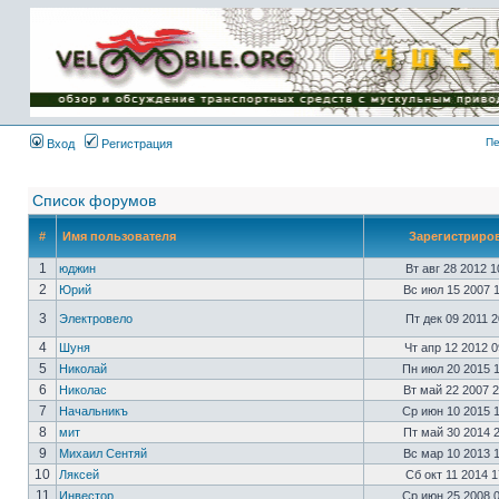
Имя пользователя:
Пароль:
{ LOG_ME_IN_SHORT
}
Пе
Вход
Регистрация
Список форумов
#
Имя пользователя
Зарегистриро
1
юджин
Вт авг 28 2012 
2
Юрий
Вс июл 15 2007 
3
Электровело
Пт дек 09 2011 
4
Шуня
Чт апр 12 2012 
5
Николай
Пн июл 20 2015 
6
Николас
Вт май 22 2007 
7
Начальникъ
Ср июн 10 2015 
8
мит
Пт май 30 2014 
9
Михаил Сентяй
Вс мар 10 2013 
10
Ляксей
Сб окт 11 2014 
11
Инвестор
Ср июн 25 2008 