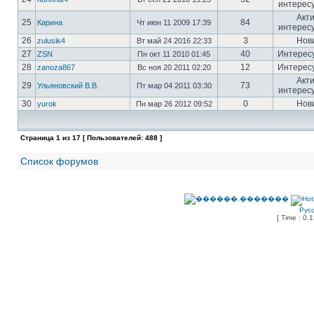
интерес
Акт
25
84
Карина
Чт июн 11 2009 17:39
интерес
26
3
Нов
zulusik4
Вт май 24 2016 22:33
27
40
Интерес
ZSN
Пн окт 11 2010 01:45
28
12
Интерес
zanoza867
Вс ноя 20 2011 02:20
Акт
29
73
Ульяновский В.В.
Пт мар 04 2011 03:30
интерес
30
0
Нов
yurok
Пн мар 26 2012 09:52
Страница
1
из
17
[ Пользователей: 488 ]
Список форумов
Рус
[ Time : 0.