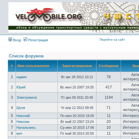
Имя пользователя:
Пароль:
{ LOG_ME_IN_SHORT
}
Перейти на сайт
Вход
Регистрация
Список форумов
#
Имя пользователя
Зарегистрирован
Сообщения
Зва
Акт
1
78
юджин
Вт авг 28 2012 10:12
интерес
Акт
2
417
Юрий
Вс июл 15 2007 19:35
интерес
Акт
3
1194
Электровело
Пт дек 09 2011 20:45
интерес
Акт
4
71
Шуня
Чт апр 12 2012 09:45
интерес
5
11
Интерес
Николай
Пн июл 20 2015 19:05
6
20
Интерес
Николас
Вт май 22 2007 23:24
7
10
Интерес
Начальникъ
Ср июн 10 2015 17:06
8
11
Интерес
мит
Пт май 30 2014 20:59