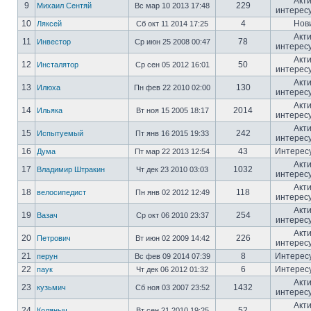
Акт
9
229
Михаил Сентяй
Вс мар 10 2013 17:48
интерес
10
4
Нов
Ляксей
Сб окт 11 2014 17:25
Акт
11
78
Инвестор
Ср июн 25 2008 00:47
интерес
Акт
12
50
Инсталятор
Ср сен 05 2012 16:01
интерес
Акт
13
130
Илюха
Пн фев 22 2010 02:00
интерес
Акт
14
2014
Ильяка
Вт ноя 15 2005 18:17
интерес
Акт
15
242
Испытуемый
Пт янв 16 2015 19:33
интерес
16
43
Интерес
Дума
Пт мар 22 2013 12:54
Акт
17
1032
Владимир Штракин
Чт дек 23 2010 03:03
интерес
Акт
18
118
велосипедист
Пн янв 02 2012 12:49
интерес
Акт
19
254
Вазач
Ср окт 06 2010 23:37
интерес
Акт
20
226
Петрович
Вт июн 02 2009 14:42
интерес
21
8
Интерес
перун
Вс фев 09 2014 07:39
22
6
Интерес
паук
Чт дек 06 2012 01:32
Акт
23
1432
кузьмич
Сб ноя 03 2007 23:52
интерес
Акт
24
52
Коляныч
Вт сен 21 2010 19:25