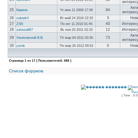
интерес
Акт
25
84
Карина
Чт июн 11 2009 17:39
интерес
26
3
Нов
zulusik4
Вт май 24 2016 22:33
27
40
Интерес
ZSN
Пн окт 11 2010 01:45
28
12
Интерес
zanoza867
Вс ноя 20 2011 02:20
Акт
29
73
Ульяновский В.В.
Пт мар 04 2011 03:30
интерес
30
0
Нов
yurok
Пн мар 26 2012 09:52
Страница
1
из
17
[ Пользователей: 488 ]
Список форумов
Рус
[ Time : 0.