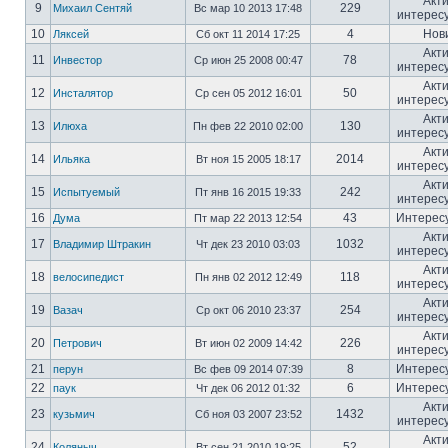
Акт
9
229
Михаил Сентяй
Вс мар 10 2013 17:48
интерес
10
4
Нов
Ляксей
Сб окт 11 2014 17:25
Акт
11
78
Инвестор
Ср июн 25 2008 00:47
интерес
Акт
12
50
Инсталятор
Ср сен 05 2012 16:01
интерес
Акт
13
130
Илюха
Пн фев 22 2010 02:00
интерес
Акт
14
2014
Ильяка
Вт ноя 15 2005 18:17
интерес
Акт
15
242
Испытуемый
Пт янв 16 2015 19:33
интерес
16
43
Интерес
Дума
Пт мар 22 2013 12:54
Акт
17
1032
Владимир Штракин
Чт дек 23 2010 03:03
интерес
Акт
18
118
велосипедист
Пн янв 02 2012 12:49
интерес
Акт
19
254
Вазач
Ср окт 06 2010 23:37
интерес
Акт
20
226
Петрович
Вт июн 02 2009 14:42
интерес
21
8
Интерес
перун
Вс фев 09 2014 07:39
22
6
Интерес
паук
Чт дек 06 2012 01:32
Акт
23
1432
кузьмич
Сб ноя 03 2007 23:52
интерес
Акт
24
52
Коляныч
Вт сен 21 2010 19:25