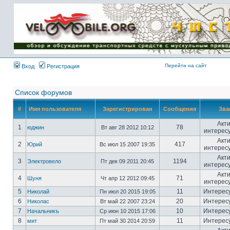
Имя пользователя:
Пароль:
{ LOG_ME_IN_SHORT
}
Перейти на сайт
Вход
Регистрация
Список форумов
#
Имя пользователя
Зарегистрирован
Сообщения
Зва
Акт
1
78
юджин
Вт авг 28 2012 10:12
интерес
Акт
2
417
Юрий
Вс июл 15 2007 19:35
интерес
Акт
3
1194
Электровело
Пт дек 09 2011 20:45
интерес
Акт
4
71
Шуня
Чт апр 12 2012 09:45
интерес
5
11
Интерес
Николай
Пн июл 20 2015 19:05
6
20
Интерес
Николас
Вт май 22 2007 23:24
7
10
Интерес
Начальникъ
Ср июн 10 2015 17:06
8
11
Интерес
мит
Пт май 30 2014 20:59