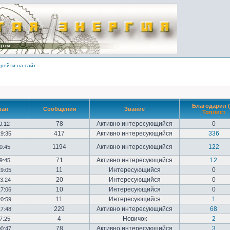
рейти на сайт
Благодарил (
ван
Сообщения
Звание
Топлист
78
Активно интересующийся
0
10:12
417
Активно интересующийся
336
19:35
1194
Активно интересующийся
122
20:45
71
Активно интересующийся
12
09:45
11
Интересующийся
0
19:05
20
Интересующийся
0
23:24
10
Интересующийся
0
17:06
11
Интересующийся
1
20:59
229
Активно интересующийся
68
17:48
4
Новичок
2
17:25
78
Активно интересующийся
3
00:47