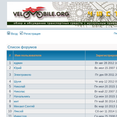
Имя пользователя:
Пароль:
{ LOG_ME_IN_SHORT
}
Пе
Вход
Регистрация
Список форумов
#
Имя пользователя
Зарегистриро
1
юджин
Вт авг 28 2012 
2
Юрий
Вс июл 15 2007 
3
Электровело
Пт дек 09 2011 
4
Шуня
Чт апр 12 2012 
5
Николай
Пн июл 20 2015 
6
Николас
Вт май 22 2007 
7
Начальникъ
Ср июн 10 2015 
8
мит
Пт май 30 2014 
9
Михаил Сентяй
Вс мар 10 2013 
10
Ляксей
Сб окт 11 2014 
11
Инвестор
Ср июн 25 2008 