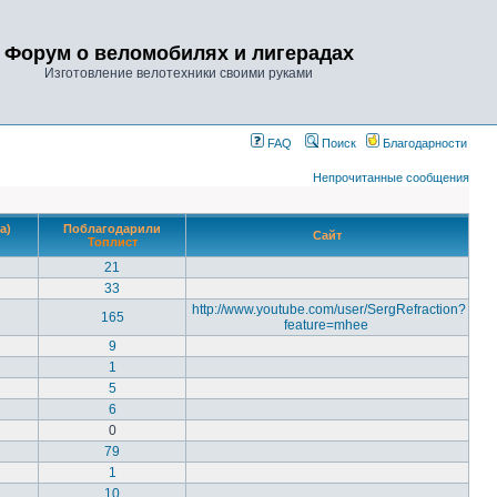
Форум о веломобилях и лигерадах
Изготовление велотехники своими руками
FAQ
Поиск
Благодарности
Непрочитанные сообщения
а)
Поблагодарили
Сайт
Топлист
21
33
http://www.youtube.com/user/SergRefraction?
165
feature=mhee
9
1
5
6
0
79
1
10