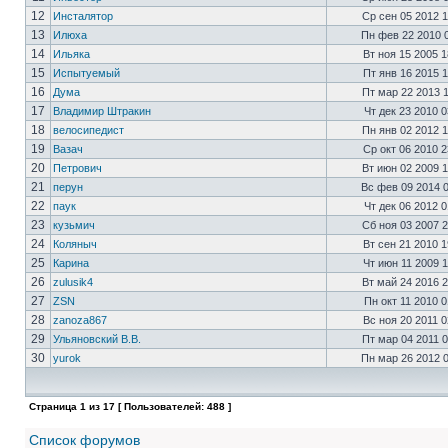
12
Инсталятор
Ср сен 05 2012 
13
Илюха
Пн фев 22 2010 
14
Ильяка
Вт ноя 15 2005 
15
Испытуемый
Пт янв 16 2015 
16
Дума
Пт мар 22 2013 
17
Владимир Штракин
Чт дек 23 2010 
18
велосипедист
Пн янв 02 2012 
19
Вазач
Ср окт 06 2010 
20
Петрович
Вт июн 02 2009 
21
перун
Вс фев 09 2014 
22
паук
Чт дек 06 2012 
23
кузьмич
Сб ноя 03 2007 
24
Коляныч
Вт сен 21 2010 
25
Карина
Чт июн 11 2009 
26
zulusik4
Вт май 24 2016 
27
ZSN
Пн окт 11 2010 
28
zanoza867
Вс ноя 20 2011 
29
Ульяновский В.В.
Пт мар 04 2011 
30
yurok
Пн мар 26 2012 
Страница
1
из
17
[ Пользователей: 488 ]
Список форумов