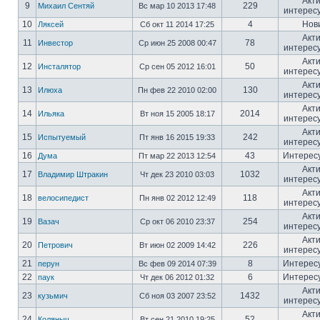
Акт
9
229
Михаил Сентяй
Вс мар 10 2013 17:48
интерес
10
4
Нов
Ляксей
Сб окт 11 2014 17:25
Акт
11
78
Инвестор
Ср июн 25 2008 00:47
интерес
Акт
12
50
Инсталятор
Ср сен 05 2012 16:01
интерес
Акт
13
130
Илюха
Пн фев 22 2010 02:00
интерес
Акт
14
2014
Ильяка
Вт ноя 15 2005 18:17
интерес
Акт
15
242
Испытуемый
Пт янв 16 2015 19:33
интерес
16
43
Интерес
Дума
Пт мар 22 2013 12:54
Акт
17
1032
Владимир Штракин
Чт дек 23 2010 03:03
интерес
Акт
18
118
велосипедист
Пн янв 02 2012 12:49
интерес
Акт
19
254
Вазач
Ср окт 06 2010 23:37
интерес
Акт
20
226
Петрович
Вт июн 02 2009 14:42
интерес
21
8
Интерес
перун
Вс фев 09 2014 07:39
22
6
Интерес
паук
Чт дек 06 2012 01:32
Акт
23
1432
кузьмич
Сб ноя 03 2007 23:52
интерес
Акт
24
52
Коляныч
Вт сен 21 2010 19:25