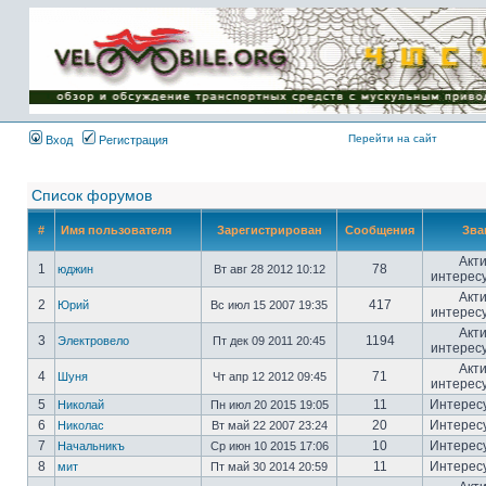
Имя пользователя:
Пароль:
{ LOG_ME_IN_SHORT
}
Перейти на сайт
Вход
Регистрация
Список форумов
#
Имя пользователя
Зарегистрирован
Сообщения
Зва
Акт
1
78
юджин
Вт авг 28 2012 10:12
интерес
Акт
2
417
Юрий
Вс июл 15 2007 19:35
интерес
Акт
3
1194
Электровело
Пт дек 09 2011 20:45
интерес
Акт
4
71
Шуня
Чт апр 12 2012 09:45
интерес
5
11
Интерес
Николай
Пн июл 20 2015 19:05
6
20
Интерес
Николас
Вт май 22 2007 23:24
7
10
Интерес
Начальникъ
Ср июн 10 2015 17:06
8
11
Интерес
мит
Пт май 30 2014 20:59