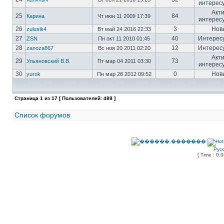
интерес
Акт
25
84
Карина
Чт июн 11 2009 17:39
интерес
26
3
Нов
zulusik4
Вт май 24 2016 22:33
27
40
Интерес
ZSN
Пн окт 11 2010 01:45
28
12
Интерес
zanoza867
Вс ноя 20 2011 02:20
Акт
29
73
Ульяновский В.В.
Пт мар 04 2011 03:30
интерес
30
0
Нов
yurok
Пн мар 26 2012 09:52
Страница
1
из
17
[ Пользователей: 488 ]
Список форумов
Рус
[ Time : 0.