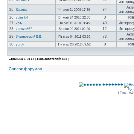
интерес
Акт
25
84
Карина
Чт июн 11 2009 17:39
интерес
26
3
Нов
zulusik4
Вт май 24 2016 22:33
27
40
Интерес
ZSN
Пн окт 11 2010 01:45
28
12
Интерес
zanoza867
Вс ноя 20 2011 02:20
Акт
29
73
Ульяновский В.В.
Пт мар 04 2011 03:30
интерес
30
0
Нов
yurok
Пн мар 26 2012 09:52
Страница
1
из
17
[ Пользователей: 488 ]
Список форумов
Рус
[ Time : 0.