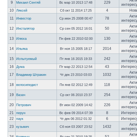
Акт
9
229
Михаил Сентяй
Вс мар 10 2013 17:48
интерес
10
4
Нов
Ляксей
Сб окт 11 2014 17:25
Акт
11
78
Инвестор
Ср июн 25 2008 00:47
интерес
Акт
12
50
Инсталятор
Ср сен 05 2012 16:01
интерес
Акт
13
130
Илюха
Пн фев 22 2010 02:00
интерес
Акт
14
2014
Ильяка
Вт ноя 15 2005 18:17
интерес
Акт
15
242
Испытуемый
Пт янв 16 2015 19:33
интерес
16
43
Интерес
Дума
Пт мар 22 2013 12:54
Акт
17
1032
Владимир Штракин
Чт дек 23 2010 03:03
интерес
Акт
18
118
велосипедист
Пн янв 02 2012 12:49
интерес
Акт
19
254
Вазач
Ср окт 06 2010 23:37
интерес
Акт
20
226
Петрович
Вт июн 02 2009 14:42
интерес
21
8
Интерес
перун
Вс фев 09 2014 07:39
22
6
Интерес
паук
Чт дек 06 2012 01:32
Акт
23
1432
кузьмич
Сб ноя 03 2007 23:52
интерес
Акт
24
52
Коляныч
Вт сен 21 2010 19:25