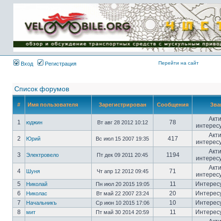
Имя пользователя:
Пароль:
{ LOG_ME_IN_SHORT
}
Перейти на сайт
Вход
Регистрация
Список форумов
#
Имя пользователя
Зарегистрирован
Сообщения
Зва
Акт
1
78
юджин
Вт авг 28 2012 10:12
интерес
Акт
2
417
Юрий
Вс июл 15 2007 19:35
интерес
Акт
3
1194
Электровело
Пт дек 09 2011 20:45
интерес
Акт
4
71
Шуня
Чт апр 12 2012 09:45
интерес
5
11
Интерес
Николай
Пн июл 20 2015 19:05
6
20
Интерес
Николас
Вт май 22 2007 23:24
7
10
Интерес
Начальникъ
Ср июн 10 2015 17:06
8
11
Интерес
мит
Пт май 30 2014 20:59