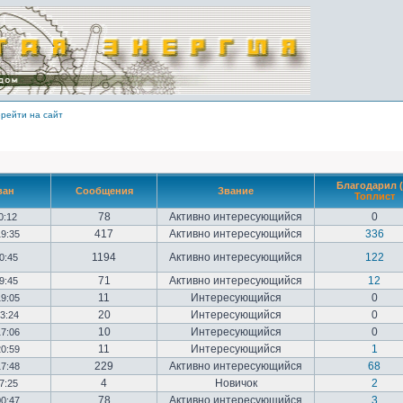
рейти на сайт
Благодарил (
ван
Сообщения
Звание
Топлист
78
Активно интересующийся
0
10:12
417
Активно интересующийся
336
19:35
1194
Активно интересующийся
122
20:45
71
Активно интересующийся
12
09:45
11
Интересующийся
0
19:05
20
Интересующийся
0
23:24
10
Интересующийся
0
17:06
11
Интересующийся
1
20:59
229
Активно интересующийся
68
17:48
4
Новичок
2
17:25
78
Активно интересующийся
3
00:47