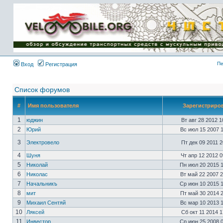
Имя пользователя:
Пароль:
{ LOG_ME_IN_SHORT
}
Пе
Вход
Регистрация
Список форумов
#
Имя пользователя
Зарегистриро
1
юджин
Вт авг 28 2012 
2
Юрий
Вс июл 15 2007 
3
Электровело
Пт дек 09 2011 
4
Шуня
Чт апр 12 2012 
5
Николай
Пн июл 20 2015 
6
Николас
Вт май 22 2007 
7
Начальникъ
Ср июн 10 2015 
8
мит
Пт май 30 2014 
9
Михаил Сентяй
Вс мар 10 2013 
10
Ляксей
Сб окт 11 2014 
11
Инвестор
Ср июн 25 2008 