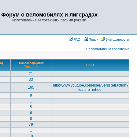
Форум о веломобилях и лигерадах
Изготовление велотехники своими руками
FAQ
Поиск
Благодарности
Непрочитанные сообщения
а)
Поблагодарили
Сайт
Топлист
21
33
http://www.youtube.com/user/SergRefraction?
165
feature=mhee
9
1
5
6
0
79
1
10