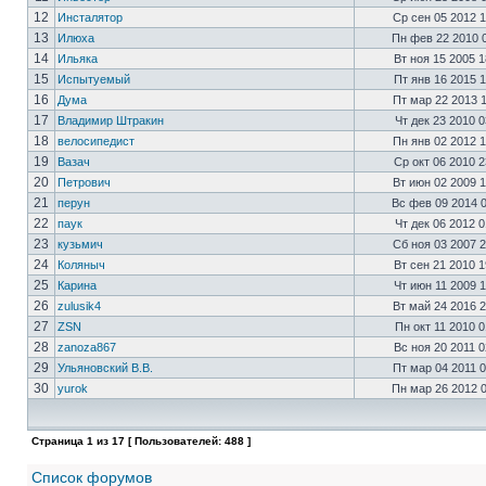
12
Инсталятор
Ср сен 05 2012 
13
Илюха
Пн фев 22 2010 
14
Ильяка
Вт ноя 15 2005 
15
Испытуемый
Пт янв 16 2015 
16
Дума
Пт мар 22 2013 
17
Владимир Штракин
Чт дек 23 2010 
18
велосипедист
Пн янв 02 2012 
19
Вазач
Ср окт 06 2010 
20
Петрович
Вт июн 02 2009 
21
перун
Вс фев 09 2014 
22
паук
Чт дек 06 2012 
23
кузьмич
Сб ноя 03 2007 
24
Коляныч
Вт сен 21 2010 
25
Карина
Чт июн 11 2009 
26
zulusik4
Вт май 24 2016 
27
ZSN
Пн окт 11 2010 
28
zanoza867
Вс ноя 20 2011 
29
Ульяновский В.В.
Пт мар 04 2011 
30
yurok
Пн мар 26 2012 
Страница
1
из
17
[ Пользователей: 488 ]
Список форумов