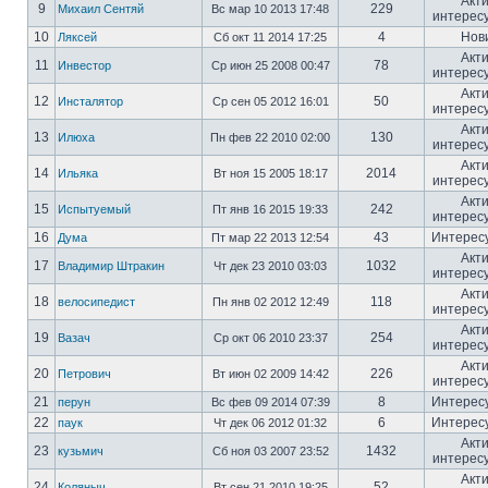
Акт
9
229
Михаил Сентяй
Вс мар 10 2013 17:48
интерес
10
4
Нов
Ляксей
Сб окт 11 2014 17:25
Акт
11
78
Инвестор
Ср июн 25 2008 00:47
интерес
Акт
12
50
Инсталятор
Ср сен 05 2012 16:01
интерес
Акт
13
130
Илюха
Пн фев 22 2010 02:00
интерес
Акт
14
2014
Ильяка
Вт ноя 15 2005 18:17
интерес
Акт
15
242
Испытуемый
Пт янв 16 2015 19:33
интерес
16
43
Интерес
Дума
Пт мар 22 2013 12:54
Акт
17
1032
Владимир Штракин
Чт дек 23 2010 03:03
интерес
Акт
18
118
велосипедист
Пн янв 02 2012 12:49
интерес
Акт
19
254
Вазач
Ср окт 06 2010 23:37
интерес
Акт
20
226
Петрович
Вт июн 02 2009 14:42
интерес
21
8
Интерес
перун
Вс фев 09 2014 07:39
22
6
Интерес
паук
Чт дек 06 2012 01:32
Акт
23
1432
кузьмич
Сб ноя 03 2007 23:52
интерес
Акт
24
52
Коляныч
Вт сен 21 2010 19:25