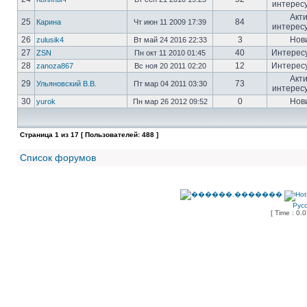
интерес
Акт
25
84
Карина
Чт июн 11 2009 17:39
интерес
26
3
Нов
zulusik4
Вт май 24 2016 22:33
27
40
Интерес
ZSN
Пн окт 11 2010 01:45
28
12
Интерес
zanoza867
Вс ноя 20 2011 02:20
Акт
29
73
Ульяновский В.В.
Пт мар 04 2011 03:30
интерес
30
0
Нов
yurok
Пн мар 26 2012 09:52
Страница
1
из
17
[ Пользователей: 488 ]
Список форумов
Рус
[ Time : 0.