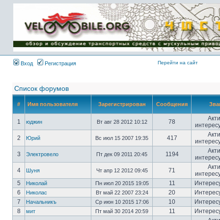
Имя пользователя:
Пароль:
{ LOG_ME_IN_SHORT
}
Перейти на сайт
Вход
Регистрация
Список форумов
#
Имя пользователя
Зарегистрирован
Сообщения
Зва
Акт
1
78
юджин
Вт авг 28 2012 10:12
интерес
Акт
2
417
Юрий
Вс июл 15 2007 19:35
интерес
Акт
3
1194
Электровело
Пт дек 09 2011 20:45
интерес
Акт
4
71
Шуня
Чт апр 12 2012 09:45
интерес
5
11
Интерес
Николай
Пн июл 20 2015 19:05
6
20
Интерес
Николас
Вт май 22 2007 23:24
7
10
Интерес
Начальникъ
Ср июн 10 2015 17:06
8
11
Интерес
мит
Пт май 30 2014 20:59