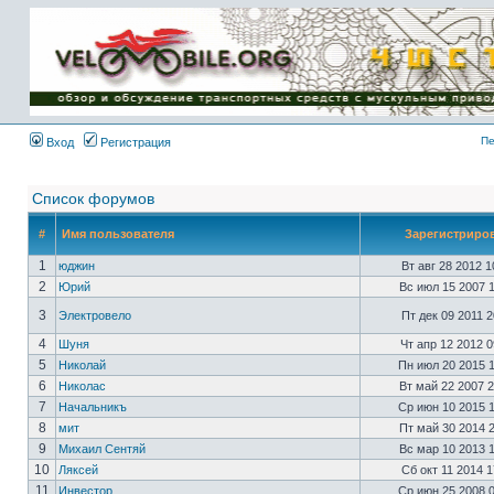
Имя пользователя:
Пароль:
{ LOG_ME_IN_SHORT
}
Пе
Вход
Регистрация
Список форумов
#
Имя пользователя
Зарегистриро
1
юджин
Вт авг 28 2012 
2
Юрий
Вс июл 15 2007 
3
Электровело
Пт дек 09 2011 
4
Шуня
Чт апр 12 2012 
5
Николай
Пн июл 20 2015 
6
Николас
Вт май 22 2007 
7
Начальникъ
Ср июн 10 2015 
8
мит
Пт май 30 2014 
9
Михаил Сентяй
Вс мар 10 2013 
10
Ляксей
Сб окт 11 2014 
11
Инвестор
Ср июн 25 2008 