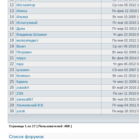
12
Инсталятор
Ср сен 05 2012 
13
Илюха
Пн фев 22 2010 
14
Ильяка
Вт ноя 15 2005 
15
Испытуемый
Пт янв 16 2015 
16
Дума
Пт мар 22 2013 
17
Владимир Штракин
Чт дек 23 2010 
18
велосипедист
Пн янв 02 2012 
19
Вазач
Ср окт 06 2010 
20
Петрович
Вт июн 02 2009 
21
перун
Вс фев 09 2014 
22
паук
Чт дек 06 2012 
23
кузьмич
Сб ноя 03 2007 
24
Коляныч
Вт сен 21 2010 
25
Карина
Чт июн 11 2009 
26
zulusik4
Вт май 24 2016 
27
ZSN
Пн окт 11 2010 
28
zanoza867
Вс ноя 20 2011 
29
Ульяновский В.В.
Пт мар 04 2011 
30
yurok
Пн мар 26 2012 
Страница
1
из
17
[ Пользователей: 488 ]
Список форумов