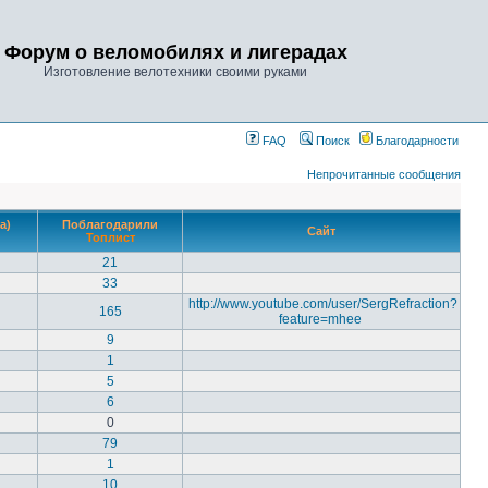
Форум о веломобилях и лигерадах
Изготовление велотехники своими руками
FAQ
Поиск
Благодарности
Непрочитанные сообщения
а)
Поблагодарили
Сайт
Топлист
21
33
http://www.youtube.com/user/SergRefraction?
165
feature=mhee
9
1
5
6
0
79
1
10