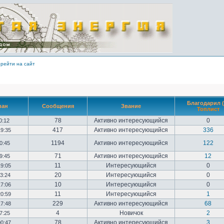
рейти на сайт
Благодарил (
ван
Сообщения
Звание
Топлист
78
Активно интересующийся
0
10:12
417
Активно интересующийся
336
19:35
1194
Активно интересующийся
122
20:45
71
Активно интересующийся
12
09:45
11
Интересующийся
0
19:05
20
Интересующийся
0
23:24
10
Интересующийся
0
17:06
11
Интересующийся
1
20:59
229
Активно интересующийся
68
17:48
4
Новичок
2
17:25
78
Активно интересующийся
3
00:47