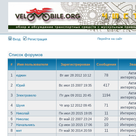
Имя пользователя:
Пароль:
{ LOG_ME_IN_SHORT
}
Перейти на сайт
Вход
Регистрация
Список форумов
#
Имя пользователя
Зарегистрирован
Сообщения
Зва
Акт
1
78
юджин
Вт авг 28 2012 10:12
интерес
Акт
2
417
Юрий
Вс июл 15 2007 19:35
интерес
Акт
3
1194
Электровело
Пт дек 09 2011 20:45
интерес
Акт
4
71
Шуня
Чт апр 12 2012 09:45
интерес
5
11
Интерес
Николай
Пн июл 20 2015 19:05
6
20
Интерес
Николас
Вт май 22 2007 23:24
7
10
Интерес
Начальникъ
Ср июн 10 2015 17:06
8
11
Интерес
мит
Пт май 30 2014 20:59