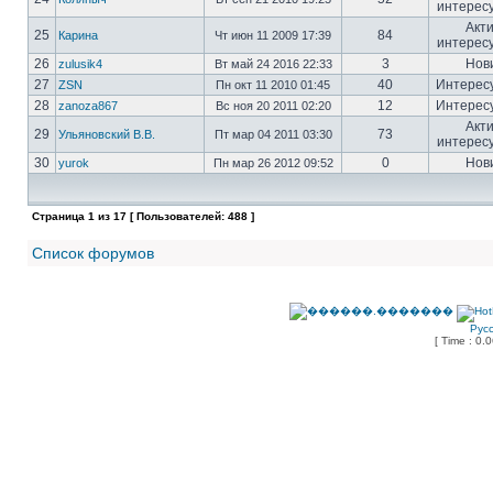
интерес
Акт
25
84
Карина
Чт июн 11 2009 17:39
интерес
26
3
Нов
zulusik4
Вт май 24 2016 22:33
27
40
Интерес
ZSN
Пн окт 11 2010 01:45
28
12
Интерес
zanoza867
Вс ноя 20 2011 02:20
Акт
29
73
Ульяновский В.В.
Пт мар 04 2011 03:30
интерес
30
0
Нов
yurok
Пн мар 26 2012 09:52
Страница
1
из
17
[ Пользователей: 488 ]
Список форумов
Рус
[ Time : 0.