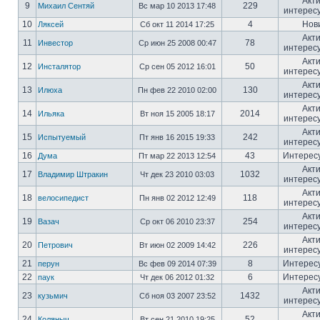
Акт
9
229
Михаил Сентяй
Вс мар 10 2013 17:48
интерес
10
4
Нов
Ляксей
Сб окт 11 2014 17:25
Акт
11
78
Инвестор
Ср июн 25 2008 00:47
интерес
Акт
12
50
Инсталятор
Ср сен 05 2012 16:01
интерес
Акт
13
130
Илюха
Пн фев 22 2010 02:00
интерес
Акт
14
2014
Ильяка
Вт ноя 15 2005 18:17
интерес
Акт
15
242
Испытуемый
Пт янв 16 2015 19:33
интерес
16
43
Интерес
Дума
Пт мар 22 2013 12:54
Акт
17
1032
Владимир Штракин
Чт дек 23 2010 03:03
интерес
Акт
18
118
велосипедист
Пн янв 02 2012 12:49
интерес
Акт
19
254
Вазач
Ср окт 06 2010 23:37
интерес
Акт
20
226
Петрович
Вт июн 02 2009 14:42
интерес
21
8
Интерес
перун
Вс фев 09 2014 07:39
22
6
Интерес
паук
Чт дек 06 2012 01:32
Акт
23
1432
кузьмич
Сб ноя 03 2007 23:52
интерес
Акт
24
52
Коляныч
Вт сен 21 2010 19:25