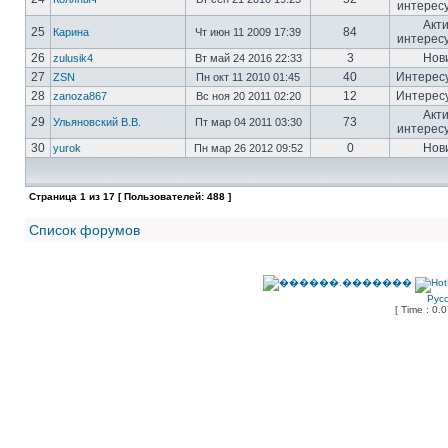
интерес
Акт
25
84
Карина
Чт июн 11 2009 17:39
интерес
26
3
Нов
zulusik4
Вт май 24 2016 22:33
27
40
Интерес
ZSN
Пн окт 11 2010 01:45
28
12
Интерес
zanoza867
Вс ноя 20 2011 02:20
Акт
29
73
Ульяновский В.В.
Пт мар 04 2011 03:30
интерес
30
0
Нов
yurok
Пн мар 26 2012 09:52
Страница
1
из
17
[ Пользователей: 488 ]
Список форумов
Рус
[ Time : 0.