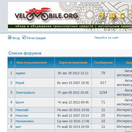
Имя пользователя:
Пароль:
{ LOG_ME_IN_SHORT
}
Перейти на сайт
Вход
Регистрация
Список форумов
#
Имя пользователя
Зарегистрирован
Сообщения
Зва
Акт
1
78
юджин
Вт авг 28 2012 10:12
интерес
Акт
2
417
Юрий
Вс июл 15 2007 19:35
интерес
Акт
3
1194
Электровело
Пт дек 09 2011 20:45
интерес
Акт
4
71
Шуня
Чт апр 12 2012 09:45
интерес
5
11
Интерес
Николай
Пн июл 20 2015 19:05
6
20
Интерес
Николас
Вт май 22 2007 23:24
7
10
Интерес
Начальникъ
Ср июн 10 2015 17:06
8
11
Интерес
мит
Пт май 30 2014 20:59