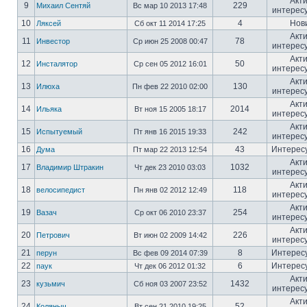
Акт
9
229
Михаил Сентяй
Вс мар 10 2013 17:48
интерес
10
4
Нов
Ляксей
Сб окт 11 2014 17:25
Акт
11
78
Инвестор
Ср июн 25 2008 00:47
интерес
Акт
12
50
Инсталятор
Ср сен 05 2012 16:01
интерес
Акт
13
130
Илюха
Пн фев 22 2010 02:00
интерес
Акт
14
2014
Ильяка
Вт ноя 15 2005 18:17
интерес
Акт
15
242
Испытуемый
Пт янв 16 2015 19:33
интерес
16
43
Интерес
Дума
Пт мар 22 2013 12:54
Акт
17
1032
Владимир Штракин
Чт дек 23 2010 03:03
интерес
Акт
18
118
велосипедист
Пн янв 02 2012 12:49
интерес
Акт
19
254
Вазач
Ср окт 06 2010 23:37
интерес
Акт
20
226
Петрович
Вт июн 02 2009 14:42
интерес
21
8
Интерес
перун
Вс фев 09 2014 07:39
22
6
Интерес
паук
Чт дек 06 2012 01:32
Акт
23
1432
кузьмич
Сб ноя 03 2007 23:52
интерес
Акт
24
52
Коляныч
Вт сен 21 2010 19:25