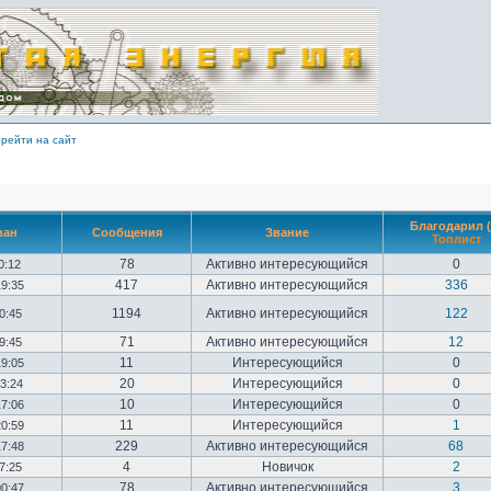
рейти на сайт
Благодарил (
ван
Сообщения
Звание
Топлист
78
Активно интересующийся
0
10:12
417
Активно интересующийся
336
19:35
1194
Активно интересующийся
122
20:45
71
Активно интересующийся
12
09:45
11
Интересующийся
0
19:05
20
Интересующийся
0
23:24
10
Интересующийся
0
17:06
11
Интересующийся
1
20:59
229
Активно интересующийся
68
17:48
4
Новичок
2
17:25
78
Активно интересующийся
3
00:47