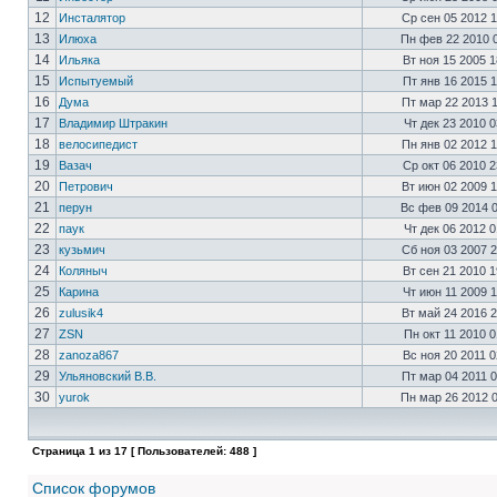
12
Инсталятор
Ср сен 05 2012 
13
Илюха
Пн фев 22 2010 
14
Ильяка
Вт ноя 15 2005 
15
Испытуемый
Пт янв 16 2015 
16
Дума
Пт мар 22 2013 
17
Владимир Штракин
Чт дек 23 2010 
18
велосипедист
Пн янв 02 2012 
19
Вазач
Ср окт 06 2010 
20
Петрович
Вт июн 02 2009 
21
перун
Вс фев 09 2014 
22
паук
Чт дек 06 2012 
23
кузьмич
Сб ноя 03 2007 
24
Коляныч
Вт сен 21 2010 
25
Карина
Чт июн 11 2009 
26
zulusik4
Вт май 24 2016 
27
ZSN
Пн окт 11 2010 
28
zanoza867
Вс ноя 20 2011 
29
Ульяновский В.В.
Пт мар 04 2011 
30
yurok
Пн мар 26 2012 
Страница
1
из
17
[ Пользователей: 488 ]
Список форумов