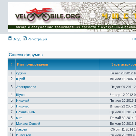
Имя пользователя:
Пароль:
{ LOG_ME_IN_SHORT
}
Пе
Вход
Регистрация
Список форумов
#
Имя пользователя
Зарегистриро
1
юджин
Вт авг 28 2012 
2
Юрий
Вс июл 15 2007 
3
Электровело
Пт дек 09 2011 
4
Шуня
Чт апр 12 2012 
5
Николай
Пн июл 20 2015 
6
Николас
Вт май 22 2007 
7
Начальникъ
Ср июн 10 2015 
8
мит
Пт май 30 2014 
9
Михаил Сентяй
Вс мар 10 2013 
10
Ляксей
Сб окт 11 2014 
11
Инвестор
Ср июн 25 2008 