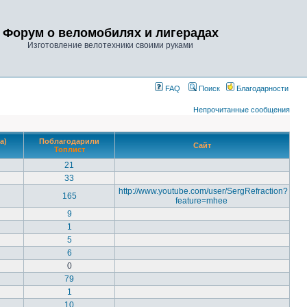
Форум о веломобилях и лигерадах
Изготовление велотехники своими руками
FAQ
Поиск
Благодарности
Непрочитанные сообщения
а)
Поблагодарили
Сайт
Топлист
21
33
http://www.youtube.com/user/SergRefraction?
165
feature=mhee
9
1
5
6
0
79
1
10