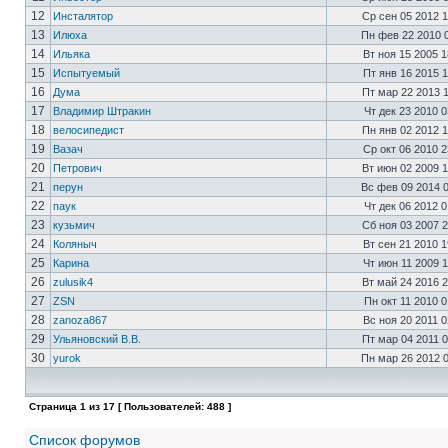
12
Инсталятор
Ср сен 05 2012 
13
Илюха
Пн фев 22 2010 
14
Ильяка
Вт ноя 15 2005 
15
Испытуемый
Пт янв 16 2015 
16
Дума
Пт мар 22 2013 
17
Владимир Штракин
Чт дек 23 2010 
18
велосипедист
Пн янв 02 2012 
19
Вазач
Ср окт 06 2010 
20
Петрович
Вт июн 02 2009 
21
перун
Вс фев 09 2014 
22
паук
Чт дек 06 2012 
23
кузьмич
Сб ноя 03 2007 
24
Коляныч
Вт сен 21 2010 
25
Карина
Чт июн 11 2009 
26
zulusik4
Вт май 24 2016 
27
ZSN
Пн окт 11 2010 
28
zanoza867
Вс ноя 20 2011 
29
Ульяновский В.В.
Пт мар 04 2011 
30
yurok
Пн мар 26 2012 
Страница
1
из
17
[ Пользователей: 488 ]
Список форумов