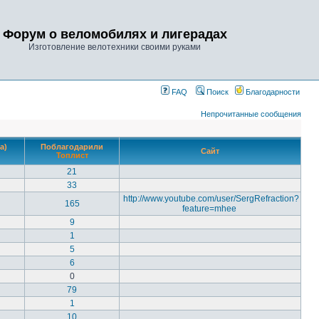
Форум о веломобилях и лигерадах
Изготовление велотехники своими руками
FAQ
Поиск
Благодарности
Непрочитанные сообщения
а)
Поблагодарили
Сайт
Топлист
21
33
http://www.youtube.com/user/SergRefraction?
165
feature=mhee
9
1
5
6
0
79
1
10