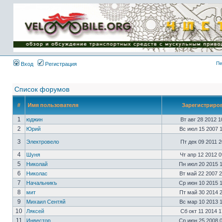
Имя пользователя:
Пароль:
{ LOG_ME_IN_SHORT
}
Пе
Вход
Регистрация
Список форумов
#
Имя пользователя
Зарегистриро
1
юджин
Вт авг 28 2012 
2
Юрий
Вс июл 15 2007 
3
Электровело
Пт дек 09 2011 
4
Шуня
Чт апр 12 2012 
5
Николай
Пн июл 20 2015 
6
Николас
Вт май 22 2007 
7
Начальникъ
Ср июн 10 2015 
8
мит
Пт май 30 2014 
9
Михаил Сентяй
Вс мар 10 2013 
10
Ляксей
Сб окт 11 2014 
11
Инвестор
Ср июн 25 2008 