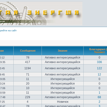
рейти на сайт
Благодарил (
ван
Сообщения
Звание
Топлист
78
Активно интересующийся
0
10:12
417
Активно интересующийся
336
19:35
1194
Активно интересующийся
122
20:45
71
Активно интересующийся
12
09:45
11
Интересующийся
0
19:05
20
Интересующийся
0
23:24
10
Интересующийся
0
17:06
11
Интересующийся
1
20:59
229
Активно интересующийся
68
17:48
4
Новичок
2
17:25
78
Активно интересующийся
3
00:47