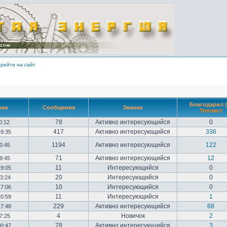
рейти на сайт
Благодарил (
ван
Сообщения
Звание
Топлист
78
Активно интересующийся
0
10:12
417
Активно интересующийся
336
19:35
1194
Активно интересующийся
122
20:45
71
Активно интересующийся
12
09:45
11
Интересующийся
0
19:05
20
Интересующийся
0
23:24
10
Интересующийся
0
17:06
11
Интересующийся
1
20:59
229
Активно интересующийся
68
17:48
4
Новичок
2
17:25
78
Активно интересующийся
3
00:47