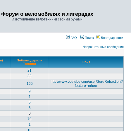
Форум о веломобилях и лигерадах
Изготовление велотехники своими руками
FAQ
Поиск
Благодарности
Непрочитанные сообщения
а)
Поблагодарили
Сайт
Топлист
21
33
http://www.youtube.com/user/SergRefraction?
165
feature=mhee
9
1
5
6
0
79
1
10