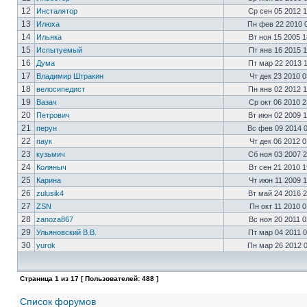
12
Инсталятор
Ср сен 05 2012 
13
Илюха
Пн фев 22 2010 
14
Ильяка
Вт ноя 15 2005 
15
Испытуемый
Пт янв 16 2015 
16
Дума
Пт мар 22 2013 
17
Владимир Штракин
Чт дек 23 2010 
18
велосипедист
Пн янв 02 2012 
19
Вазач
Ср окт 06 2010 
20
Петрович
Вт июн 02 2009 
21
перун
Вс фев 09 2014 
22
паук
Чт дек 06 2012 
23
кузьмич
Сб ноя 03 2007 
24
Коляныч
Вт сен 21 2010 
25
Карина
Чт июн 11 2009 
26
zulusik4
Вт май 24 2016 
27
ZSN
Пн окт 11 2010 
28
zanoza867
Вс ноя 20 2011 
29
Ульяновский В.В.
Пт мар 04 2011 
30
yurok
Пн мар 26 2012 
Страница
1
из
17
[ Пользователей: 488 ]
Список форумов