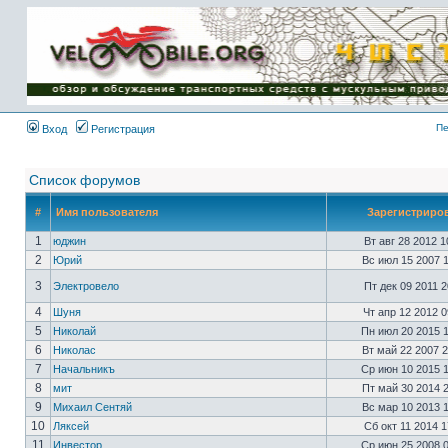
Имя пользователя:
Пароль:
{ LOG_ME_IN_SHORT
}
Пе
Вход
Регистрация
Список форумов
#
Имя пользователя
Зарегистриро
1
юджин
Вт авг 28 2012 
2
Юрий
Вс июл 15 2007 
3
Электровело
Пт дек 09 2011 
4
Шуня
Чт апр 12 2012 
5
Николай
Пн июл 20 2015 
6
Николас
Вт май 22 2007 
7
Начальникъ
Ср июн 10 2015 
8
мит
Пт май 30 2014 
9
Михаил Сентяй
Вс мар 10 2013 
10
Ляксей
Сб окт 11 2014 
11
Инвестор
Ср июн 25 2008 