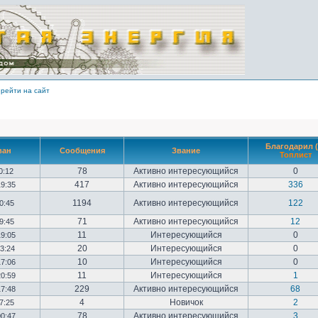
рейти на сайт
Благодарил (
ван
Сообщения
Звание
Топлист
78
Активно интересующийся
0
10:12
417
Активно интересующийся
336
19:35
1194
Активно интересующийся
122
20:45
71
Активно интересующийся
12
09:45
11
Интересующийся
0
19:05
20
Интересующийся
0
23:24
10
Интересующийся
0
17:06
11
Интересующийся
1
20:59
229
Активно интересующийся
68
17:48
4
Новичок
2
17:25
78
Активно интересующийся
3
00:47