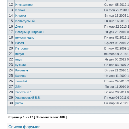
12
Инсталятор
Ср сен 05 2012 
13
Илюха
Пн фев 22 2010 
14
Ильяка
Вт ноя 15 2005 
15
Испытуемый
Пт янв 16 2015 
16
Дума
Пт мар 22 2013 
17
Владимир Штракин
Чт дек 23 2010 
18
велосипедист
Пн янв 02 2012 
19
Вазач
Ср окт 06 2010 
20
Петрович
Вт июн 02 2009 
21
перун
Вс фев 09 2014 
22
паук
Чт дек 06 2012 
23
кузьмич
Сб ноя 03 2007 
24
Коляныч
Вт сен 21 2010 
25
Карина
Чт июн 11 2009 
26
zulusik4
Вт май 24 2016 
27
ZSN
Пн окт 11 2010 
28
zanoza867
Вс ноя 20 2011 
29
Ульяновский В.В.
Пт мар 04 2011 
30
yurok
Пн мар 26 2012 
Страница
1
из
17
[ Пользователей: 488 ]
Список форумов