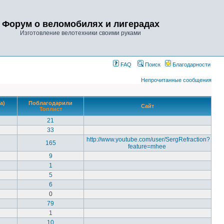
Форум о веломобилях и лигерадах
Изготовление велотехники своими руками
FAQ
Поиск
Благодарности
Непрочитанные сообщения
а)
Поблагодарили
Сайт
Топлист
21
33
http://www.youtube.com/user/SergRefraction?
165
feature=mhee
9
1
5
6
0
79
1
10