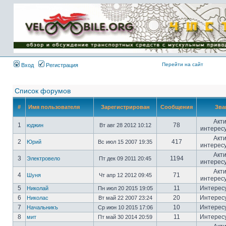
Имя пользователя:
Пароль:
{ LOG_ME_IN_SHORT
}
Перейти на сайт
Вход
Регистрация
Список форумов
#
Имя пользователя
Зарегистрирован
Сообщения
Зва
Акт
1
78
юджин
Вт авг 28 2012 10:12
интерес
Акт
2
417
Юрий
Вс июл 15 2007 19:35
интерес
Акт
3
1194
Электровело
Пт дек 09 2011 20:45
интерес
Акт
4
71
Шуня
Чт апр 12 2012 09:45
интерес
5
11
Интерес
Николай
Пн июл 20 2015 19:05
6
20
Интерес
Николас
Вт май 22 2007 23:24
7
10
Интерес
Начальникъ
Ср июн 10 2015 17:06
8
11
Интерес
мит
Пт май 30 2014 20:59