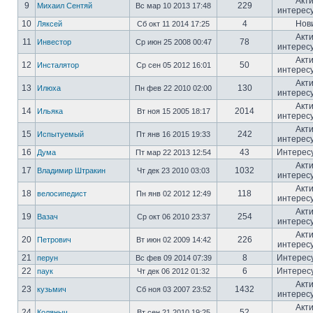
Акт
9
229
Михаил Сентяй
Вс мар 10 2013 17:48
интерес
10
4
Нов
Ляксей
Сб окт 11 2014 17:25
Акт
11
78
Инвестор
Ср июн 25 2008 00:47
интерес
Акт
12
50
Инсталятор
Ср сен 05 2012 16:01
интерес
Акт
13
130
Илюха
Пн фев 22 2010 02:00
интерес
Акт
14
2014
Ильяка
Вт ноя 15 2005 18:17
интерес
Акт
15
242
Испытуемый
Пт янв 16 2015 19:33
интерес
16
43
Интерес
Дума
Пт мар 22 2013 12:54
Акт
17
1032
Владимир Штракин
Чт дек 23 2010 03:03
интерес
Акт
18
118
велосипедист
Пн янв 02 2012 12:49
интерес
Акт
19
254
Вазач
Ср окт 06 2010 23:37
интерес
Акт
20
226
Петрович
Вт июн 02 2009 14:42
интерес
21
8
Интерес
перун
Вс фев 09 2014 07:39
22
6
Интерес
паук
Чт дек 06 2012 01:32
Акт
23
1432
кузьмич
Сб ноя 03 2007 23:52
интерес
Акт
24
52
Коляныч
Вт сен 21 2010 19:25