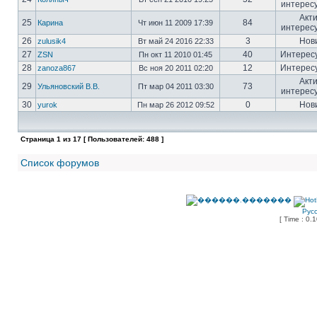
интерес
Акт
25
84
Карина
Чт июн 11 2009 17:39
интерес
26
3
Нов
zulusik4
Вт май 24 2016 22:33
27
40
Интерес
ZSN
Пн окт 11 2010 01:45
28
12
Интерес
zanoza867
Вс ноя 20 2011 02:20
Акт
29
73
Ульяновский В.В.
Пт мар 04 2011 03:30
интерес
30
0
Нов
yurok
Пн мар 26 2012 09:52
Страница
1
из
17
[ Пользователей: 488 ]
Список форумов
Рус
[ Time : 0.