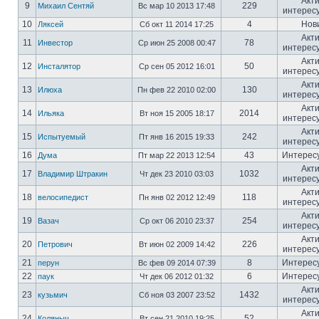
Акт
9
229
Михаил Сентяй
Вс мар 10 2013 17:48
интерес
10
4
Нов
Ляксей
Сб окт 11 2014 17:25
Акт
11
78
Инвестор
Ср июн 25 2008 00:47
интерес
Акт
12
50
Инсталятор
Ср сен 05 2012 16:01
интерес
Акт
13
130
Илюха
Пн фев 22 2010 02:00
интерес
Акт
14
2014
Ильяка
Вт ноя 15 2005 18:17
интерес
Акт
15
242
Испытуемый
Пт янв 16 2015 19:33
интерес
16
43
Интерес
Дума
Пт мар 22 2013 12:54
Акт
17
1032
Владимир Штракин
Чт дек 23 2010 03:03
интерес
Акт
18
118
велосипедист
Пн янв 02 2012 12:49
интерес
Акт
19
254
Вазач
Ср окт 06 2010 23:37
интерес
Акт
20
226
Петрович
Вт июн 02 2009 14:42
интерес
21
8
Интерес
перун
Вс фев 09 2014 07:39
22
6
Интерес
паук
Чт дек 06 2012 01:32
Акт
23
1432
кузьмич
Сб ноя 03 2007 23:52
интерес
Акт
24
52
Коляныч
Вт сен 21 2010 19:25