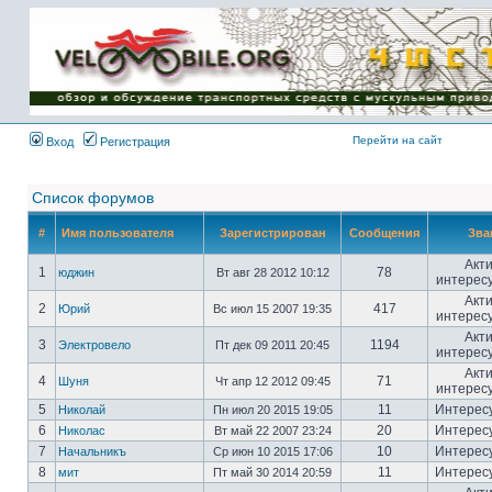
Имя пользователя:
Пароль:
{ LOG_ME_IN_SHORT
}
Перейти на сайт
Вход
Регистрация
Список форумов
#
Имя пользователя
Зарегистрирован
Сообщения
Зва
Акт
1
78
юджин
Вт авг 28 2012 10:12
интерес
Акт
2
417
Юрий
Вс июл 15 2007 19:35
интерес
Акт
3
1194
Электровело
Пт дек 09 2011 20:45
интерес
Акт
4
71
Шуня
Чт апр 12 2012 09:45
интерес
5
11
Интерес
Николай
Пн июл 20 2015 19:05
6
20
Интерес
Николас
Вт май 22 2007 23:24
7
10
Интерес
Начальникъ
Ср июн 10 2015 17:06
8
11
Интерес
мит
Пт май 30 2014 20:59