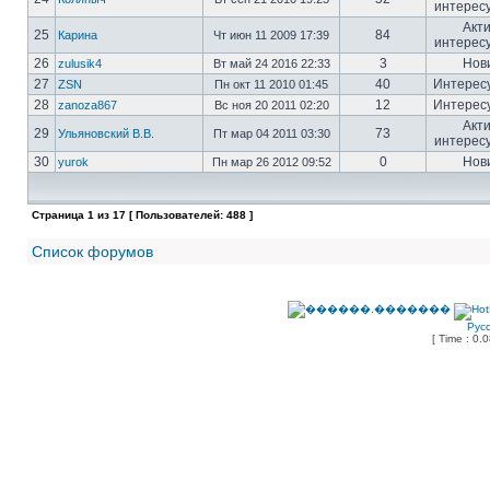
интерес
Акт
25
84
Карина
Чт июн 11 2009 17:39
интерес
26
3
Нов
zulusik4
Вт май 24 2016 22:33
27
40
Интерес
ZSN
Пн окт 11 2010 01:45
28
12
Интерес
zanoza867
Вс ноя 20 2011 02:20
Акт
29
73
Ульяновский В.В.
Пт мар 04 2011 03:30
интерес
30
0
Нов
yurok
Пн мар 26 2012 09:52
Страница
1
из
17
[ Пользователей: 488 ]
Список форумов
Рус
[ Time : 0.