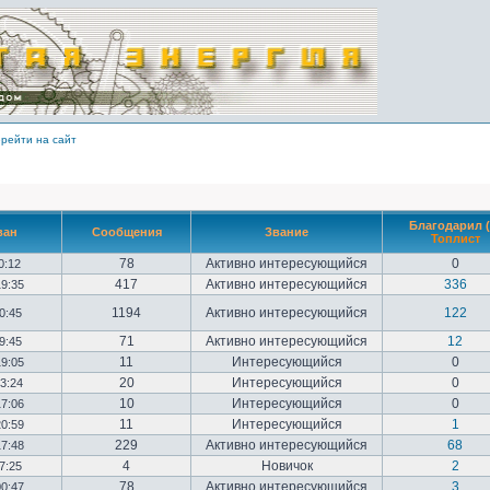
рейти на сайт
Благодарил (
ван
Сообщения
Звание
Топлист
78
Активно интересующийся
0
10:12
417
Активно интересующийся
336
19:35
1194
Активно интересующийся
122
20:45
71
Активно интересующийся
12
09:45
11
Интересующийся
0
19:05
20
Интересующийся
0
23:24
10
Интересующийся
0
17:06
11
Интересующийся
1
20:59
229
Активно интересующийся
68
17:48
4
Новичок
2
17:25
78
Активно интересующийся
3
00:47