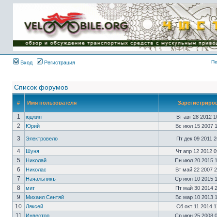
Имя пользователя:
Пароль:
{ LOG_ME_IN_SHORT
}
Пе
Вход
Регистрация
Список форумов
#
Имя пользователя
Зарегистриро
1
юджин
Вт авг 28 2012 
2
Юрий
Вс июл 15 2007 
3
Электровело
Пт дек 09 2011 
4
Шуня
Чт апр 12 2012 
5
Николай
Пн июл 20 2015 
6
Николас
Вт май 22 2007 
7
Начальникъ
Ср июн 10 2015 
8
мит
Пт май 30 2014 
9
Михаил Сентяй
Вс мар 10 2013 
10
Ляксей
Сб окт 11 2014 
11
Инвестор
Ср июн 25 2008 