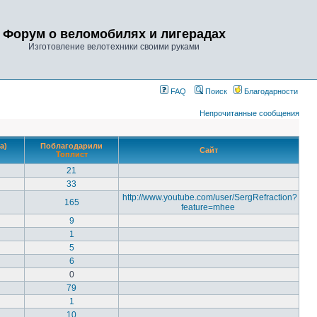
Форум о веломобилях и лигерадах
Изготовление велотехники своими руками
FAQ
Поиск
Благодарности
Непрочитанные сообщения
а)
Поблагодарили
Сайт
Топлист
21
33
http://www.youtube.com/user/SergRefraction?
165
feature=mhee
9
1
5
6
0
79
1
10