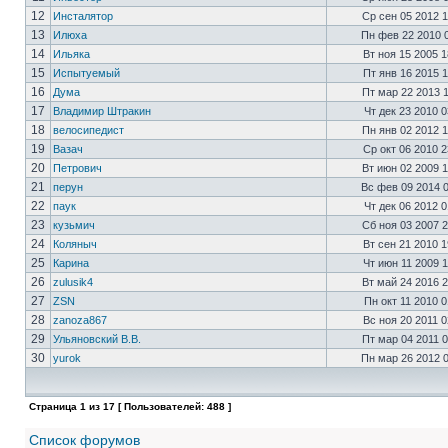
12
Инсталятор
Ср сен 05 2012 
13
Илюха
Пн фев 22 2010 
14
Ильяка
Вт ноя 15 2005 
15
Испытуемый
Пт янв 16 2015 
16
Дума
Пт мар 22 2013 
17
Владимир Штракин
Чт дек 23 2010 
18
велосипедист
Пн янв 02 2012 
19
Вазач
Ср окт 06 2010 
20
Петрович
Вт июн 02 2009 
21
перун
Вс фев 09 2014 
22
паук
Чт дек 06 2012 
23
кузьмич
Сб ноя 03 2007 
24
Коляныч
Вт сен 21 2010 
25
Карина
Чт июн 11 2009 
26
zulusik4
Вт май 24 2016 
27
ZSN
Пн окт 11 2010 
28
zanoza867
Вс ноя 20 2011 
29
Ульяновский В.В.
Пт мар 04 2011 
30
yurok
Пн мар 26 2012 
Страница
1
из
17
[ Пользователей: 488 ]
Список форумов