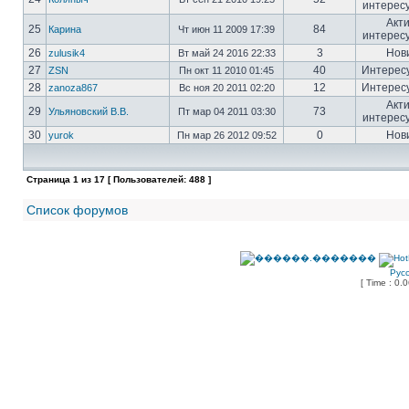
интерес
Акт
25
84
Карина
Чт июн 11 2009 17:39
интерес
26
3
Нов
zulusik4
Вт май 24 2016 22:33
27
40
Интерес
ZSN
Пн окт 11 2010 01:45
28
12
Интерес
zanoza867
Вс ноя 20 2011 02:20
Акт
29
73
Ульяновский В.В.
Пт мар 04 2011 03:30
интерес
30
0
Нов
yurok
Пн мар 26 2012 09:52
Страница
1
из
17
[ Пользователей: 488 ]
Список форумов
Рус
[ Time : 0.