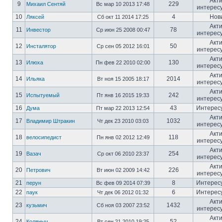
Акт
9
229
Михаил Сентяй
Вс мар 10 2013 17:48
интерес
10
4
Нов
Ляксей
Сб окт 11 2014 17:25
Акт
11
78
Инвестор
Ср июн 25 2008 00:47
интерес
Акт
12
50
Инсталятор
Ср сен 05 2012 16:01
интерес
Акт
13
130
Илюха
Пн фев 22 2010 02:00
интерес
Акт
14
2014
Ильяка
Вт ноя 15 2005 18:17
интерес
Акт
15
242
Испытуемый
Пт янв 16 2015 19:33
интерес
16
43
Интерес
Дума
Пт мар 22 2013 12:54
Акт
17
1032
Владимир Штракин
Чт дек 23 2010 03:03
интерес
Акт
18
118
велосипедист
Пн янв 02 2012 12:49
интерес
Акт
19
254
Вазач
Ср окт 06 2010 23:37
интерес
Акт
20
226
Петрович
Вт июн 02 2009 14:42
интерес
21
8
Интерес
перун
Вс фев 09 2014 07:39
22
6
Интерес
паук
Чт дек 06 2012 01:32
Акт
23
1432
кузьмич
Сб ноя 03 2007 23:52
интерес
Акт
24
52
Коляныч
Вт сен 21 2010 19:25