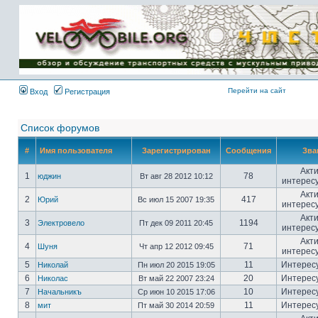
Имя пользователя:
Пароль:
{ LOG_ME_IN_SHORT
}
Перейти на сайт
Вход
Регистрация
Список форумов
#
Имя пользователя
Зарегистрирован
Сообщения
Зва
Акт
1
78
юджин
Вт авг 28 2012 10:12
интерес
Акт
2
417
Юрий
Вс июл 15 2007 19:35
интерес
Акт
3
1194
Электровело
Пт дек 09 2011 20:45
интерес
Акт
4
71
Шуня
Чт апр 12 2012 09:45
интерес
5
11
Интерес
Николай
Пн июл 20 2015 19:05
6
20
Интерес
Николас
Вт май 22 2007 23:24
7
10
Интерес
Начальникъ
Ср июн 10 2015 17:06
8
11
Интерес
мит
Пт май 30 2014 20:59