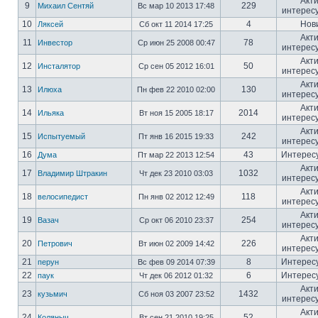
Акт
9
229
Михаил Сентяй
Вс мар 10 2013 17:48
интерес
10
4
Нов
Ляксей
Сб окт 11 2014 17:25
Акт
11
78
Инвестор
Ср июн 25 2008 00:47
интерес
Акт
12
50
Инсталятор
Ср сен 05 2012 16:01
интерес
Акт
13
130
Илюха
Пн фев 22 2010 02:00
интерес
Акт
14
2014
Ильяка
Вт ноя 15 2005 18:17
интерес
Акт
15
242
Испытуемый
Пт янв 16 2015 19:33
интерес
16
43
Интерес
Дума
Пт мар 22 2013 12:54
Акт
17
1032
Владимир Штракин
Чт дек 23 2010 03:03
интерес
Акт
18
118
велосипедист
Пн янв 02 2012 12:49
интерес
Акт
19
254
Вазач
Ср окт 06 2010 23:37
интерес
Акт
20
226
Петрович
Вт июн 02 2009 14:42
интерес
21
8
Интерес
перун
Вс фев 09 2014 07:39
22
6
Интерес
паук
Чт дек 06 2012 01:32
Акт
23
1432
кузьмич
Сб ноя 03 2007 23:52
интерес
Акт
24
52
Коляныч
Вт сен 21 2010 19:25