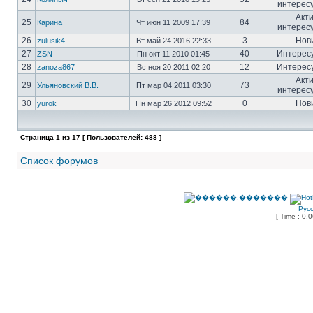
интерес
Акт
25
84
Карина
Чт июн 11 2009 17:39
интерес
26
3
Нов
zulusik4
Вт май 24 2016 22:33
27
40
Интерес
ZSN
Пн окт 11 2010 01:45
28
12
Интерес
zanoza867
Вс ноя 20 2011 02:20
Акт
29
73
Ульяновский В.В.
Пт мар 04 2011 03:30
интерес
30
0
Нов
yurok
Пн мар 26 2012 09:52
Страница
1
из
17
[ Пользователей: 488 ]
Список форумов
Рус
[ Time : 0.