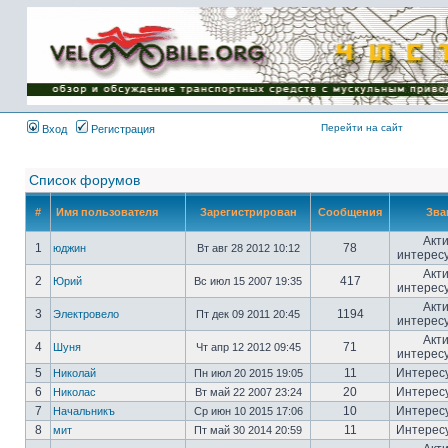
Имя пользователя:
Пароль:
{ LOG_ME_IN_SHORT
}
Перейти на сайт
Вход
Регистрация
Список форумов
#
Имя пользователя
Зарегистрирован
Сообщения
Зва
Акт
1
78
юджин
Вт авг 28 2012 10:12
интерес
Акт
2
417
Юрий
Вс июл 15 2007 19:35
интерес
Акт
3
1194
Электровело
Пт дек 09 2011 20:45
интерес
Акт
4
71
Шуня
Чт апр 12 2012 09:45
интерес
5
11
Интерес
Николай
Пн июл 20 2015 19:05
6
20
Интерес
Николас
Вт май 22 2007 23:24
7
10
Интерес
Начальникъ
Ср июн 10 2015 17:06
8
11
Интерес
мит
Пт май 30 2014 20:59