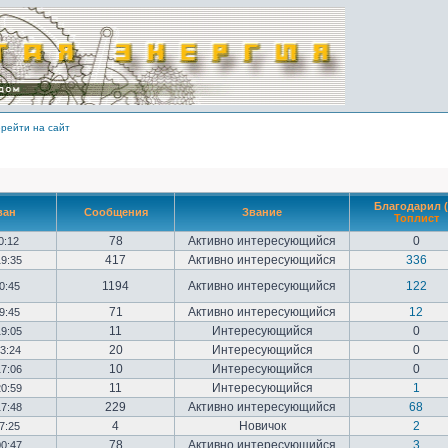
рейти на сайт
Благодарил (
ван
Сообщения
Звание
Топлист
78
Активно интересующийся
0
10:12
417
Активно интересующийся
336
19:35
1194
Активно интересующийся
122
20:45
71
Активно интересующийся
12
09:45
11
Интересующийся
0
19:05
20
Интересующийся
0
23:24
10
Интересующийся
0
17:06
11
Интересующийся
1
20:59
229
Активно интересующийся
68
17:48
4
Новичок
2
17:25
78
Активно интересующийся
3
00:47