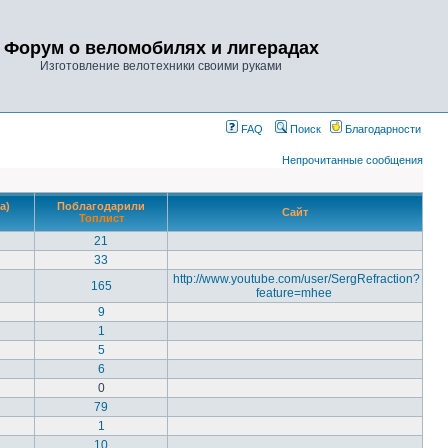
Форум о веломобилях и лигерадах
Изготовление велотехники своими руками
FAQ
Поиск
Благодарности
Непрочитанные сообщения
а)
Поблагодарили
Сайт
Топлист
21
33
http://www.youtube.com/user/SergRefraction?
165
feature=mhee
9
1
5
6
0
79
1
10