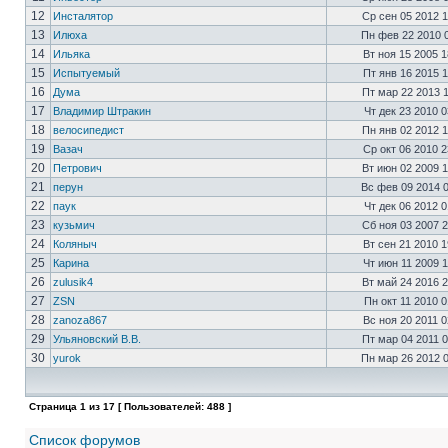
12
Инсталятор
Ср сен 05 2012 
13
Илюха
Пн фев 22 2010 
14
Ильяка
Вт ноя 15 2005 
15
Испытуемый
Пт янв 16 2015 
16
Дума
Пт мар 22 2013 
17
Владимир Штракин
Чт дек 23 2010 
18
велосипедист
Пн янв 02 2012 
19
Вазач
Ср окт 06 2010 
20
Петрович
Вт июн 02 2009 
21
перун
Вс фев 09 2014 
22
паук
Чт дек 06 2012 
23
кузьмич
Сб ноя 03 2007 
24
Коляныч
Вт сен 21 2010 
25
Карина
Чт июн 11 2009 
26
zulusik4
Вт май 24 2016 
27
ZSN
Пн окт 11 2010 
28
zanoza867
Вс ноя 20 2011 
29
Ульяновский В.В.
Пт мар 04 2011 
30
yurok
Пн мар 26 2012 
Страница
1
из
17
[ Пользователей: 488 ]
Список форумов