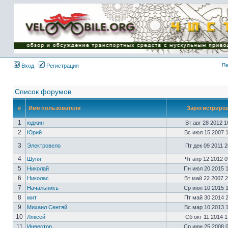
Имя пользователя:
Пароль:
{ LOG_ME_IN_SHORT
}
Пе
Вход
Регистрация
Список форумов
#
Имя пользователя
Зарегистриро
1
юджин
Вт авг 28 2012 
2
Юрий
Вс июл 15 2007 
3
Электровело
Пт дек 09 2011 
4
Шуня
Чт апр 12 2012 
5
Николай
Пн июл 20 2015 
6
Николас
Вт май 22 2007 
7
Начальникъ
Ср июн 10 2015 
8
мит
Пт май 30 2014 
9
Михаил Сентяй
Вс мар 10 2013 
10
Ляксей
Сб окт 11 2014 
11
Инвестор
Ср июн 25 2008 