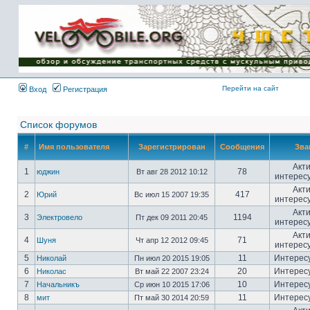
Имя пользователя:
Пароль:
{ LOG_ME_IN_SHORT
}
Перейти на сайт
Вход
Регистрация
Список форумов
#
Имя пользователя
Зарегистрирован
Сообщения
Зва
Акт
1
78
юджин
Вт авг 28 2012 10:12
интерес
Акт
2
417
Юрий
Вс июл 15 2007 19:35
интерес
Акт
3
1194
Электровело
Пт дек 09 2011 20:45
интерес
Акт
4
71
Шуня
Чт апр 12 2012 09:45
интерес
5
11
Интерес
Николай
Пн июл 20 2015 19:05
6
20
Интерес
Николас
Вт май 22 2007 23:24
7
10
Интерес
Начальникъ
Ср июн 10 2015 17:06
8
11
Интерес
мит
Пт май 30 2014 20:59