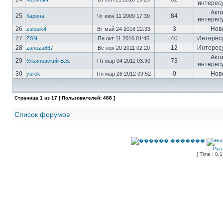
интерес
Акт
25
84
Карина
Чт июн 11 2009 17:39
интерес
26
3
Нов
zulusik4
Вт май 24 2016 22:33
27
40
Интерес
ZSN
Пн окт 11 2010 01:45
28
12
Интерес
zanoza867
Вс ноя 20 2011 02:20
Акт
29
73
Ульяновский В.В.
Пт мар 04 2011 03:30
интерес
30
0
Нов
yurok
Пн мар 26 2012 09:52
Страница
1
из
17
[ Пользователей: 488 ]
Список форумов
Рус
[ Time : 0.