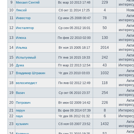
Акт
9
229
Михаил Сентяй
Вс мар 10 2013 17:48
интерес
10
4
Нов
Ляксей
Сб окт 11 2014 17:25
Акт
11
78
Инвестор
Ср июн 25 2008 00:47
интерес
Акт
12
50
Инсталятор
Ср сен 05 2012 16:01
интерес
Акт
13
130
Илюха
Пн фев 22 2010 02:00
интерес
Акт
14
2014
Ильяка
Вт ноя 15 2005 18:17
интерес
Акт
15
242
Испытуемый
Пт янв 16 2015 19:33
интерес
16
43
Интерес
Дума
Пт мар 22 2013 12:54
Акт
17
1032
Владимир Штракин
Чт дек 23 2010 03:03
интерес
Акт
18
118
велосипедист
Пн янв 02 2012 12:49
интерес
Акт
19
254
Вазач
Ср окт 06 2010 23:37
интерес
Акт
20
226
Петрович
Вт июн 02 2009 14:42
интерес
21
8
Интерес
перун
Вс фев 09 2014 07:39
22
6
Интерес
паук
Чт дек 06 2012 01:32
Акт
23
1432
кузьмич
Сб ноя 03 2007 23:52
интерес
Акт
24
52
Коляныч
Вт сен 21 2010 19:25