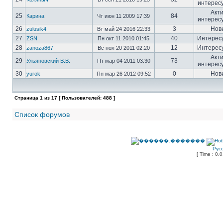
интерес
Акт
25
84
Карина
Чт июн 11 2009 17:39
интерес
26
3
Нов
zulusik4
Вт май 24 2016 22:33
27
40
Интерес
ZSN
Пн окт 11 2010 01:45
28
12
Интерес
zanoza867
Вс ноя 20 2011 02:20
Акт
29
73
Ульяновский В.В.
Пт мар 04 2011 03:30
интерес
30
0
Нов
yurok
Пн мар 26 2012 09:52
Страница
1
из
17
[ Пользователей: 488 ]
Список форумов
Рус
[ Time : 0.