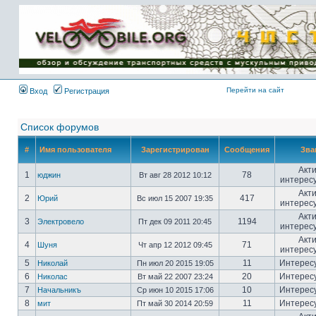
Имя пользователя:
Пароль:
{ LOG_ME_IN_SHORT
}
Перейти на сайт
Вход
Регистрация
Список форумов
#
Имя пользователя
Зарегистрирован
Сообщения
Зва
Акт
1
78
юджин
Вт авг 28 2012 10:12
интерес
Акт
2
417
Юрий
Вс июл 15 2007 19:35
интерес
Акт
3
1194
Электровело
Пт дек 09 2011 20:45
интерес
Акт
4
71
Шуня
Чт апр 12 2012 09:45
интерес
5
11
Интерес
Николай
Пн июл 20 2015 19:05
6
20
Интерес
Николас
Вт май 22 2007 23:24
7
10
Интерес
Начальникъ
Ср июн 10 2015 17:06
8
11
Интерес
мит
Пт май 30 2014 20:59