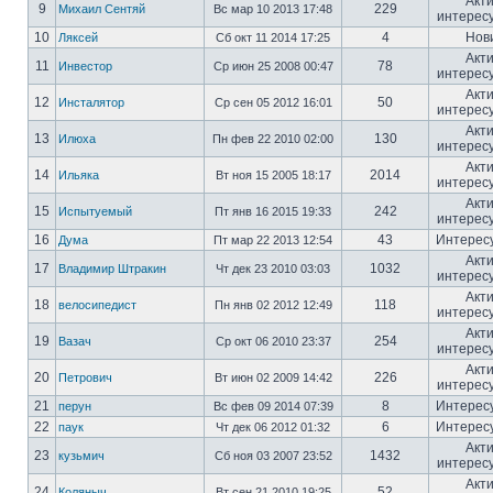
Акт
9
229
Михаил Сентяй
Вс мар 10 2013 17:48
интерес
10
4
Нов
Ляксей
Сб окт 11 2014 17:25
Акт
11
78
Инвестор
Ср июн 25 2008 00:47
интерес
Акт
12
50
Инсталятор
Ср сен 05 2012 16:01
интерес
Акт
13
130
Илюха
Пн фев 22 2010 02:00
интерес
Акт
14
2014
Ильяка
Вт ноя 15 2005 18:17
интерес
Акт
15
242
Испытуемый
Пт янв 16 2015 19:33
интерес
16
43
Интерес
Дума
Пт мар 22 2013 12:54
Акт
17
1032
Владимир Штракин
Чт дек 23 2010 03:03
интерес
Акт
18
118
велосипедист
Пн янв 02 2012 12:49
интерес
Акт
19
254
Вазач
Ср окт 06 2010 23:37
интерес
Акт
20
226
Петрович
Вт июн 02 2009 14:42
интерес
21
8
Интерес
перун
Вс фев 09 2014 07:39
22
6
Интерес
паук
Чт дек 06 2012 01:32
Акт
23
1432
кузьмич
Сб ноя 03 2007 23:52
интерес
Акт
24
52
Коляныч
Вт сен 21 2010 19:25