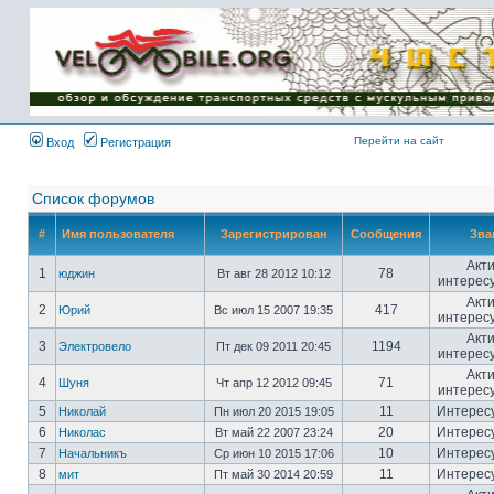
Имя пользователя:
Пароль:
{ LOG_ME_IN_SHORT
}
Перейти на сайт
Вход
Регистрация
Список форумов
#
Имя пользователя
Зарегистрирован
Сообщения
Зва
Акт
1
78
юджин
Вт авг 28 2012 10:12
интерес
Акт
2
417
Юрий
Вс июл 15 2007 19:35
интерес
Акт
3
1194
Электровело
Пт дек 09 2011 20:45
интерес
Акт
4
71
Шуня
Чт апр 12 2012 09:45
интерес
5
11
Интерес
Николай
Пн июл 20 2015 19:05
6
20
Интерес
Николас
Вт май 22 2007 23:24
7
10
Интерес
Начальникъ
Ср июн 10 2015 17:06
8
11
Интерес
мит
Пт май 30 2014 20:59