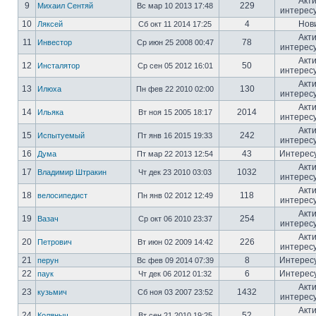
Акт
9
229
Михаил Сентяй
Вс мар 10 2013 17:48
интерес
10
4
Нов
Ляксей
Сб окт 11 2014 17:25
Акт
11
78
Инвестор
Ср июн 25 2008 00:47
интерес
Акт
12
50
Инсталятор
Ср сен 05 2012 16:01
интерес
Акт
13
130
Илюха
Пн фев 22 2010 02:00
интерес
Акт
14
2014
Ильяка
Вт ноя 15 2005 18:17
интерес
Акт
15
242
Испытуемый
Пт янв 16 2015 19:33
интерес
16
43
Интерес
Дума
Пт мар 22 2013 12:54
Акт
17
1032
Владимир Штракин
Чт дек 23 2010 03:03
интерес
Акт
18
118
велосипедист
Пн янв 02 2012 12:49
интерес
Акт
19
254
Вазач
Ср окт 06 2010 23:37
интерес
Акт
20
226
Петрович
Вт июн 02 2009 14:42
интерес
21
8
Интерес
перун
Вс фев 09 2014 07:39
22
6
Интерес
паук
Чт дек 06 2012 01:32
Акт
23
1432
кузьмич
Сб ноя 03 2007 23:52
интерес
Акт
24
52
Коляныч
Вт сен 21 2010 19:25