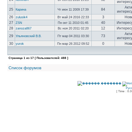
интерес
Акт
25
84
Карина
Чт июн 11 2009 17:39
интерес
26
3
Нов
zulusik4
Вт май 24 2016 22:33
27
40
Интерес
ZSN
Пн окт 11 2010 01:45
28
12
Интерес
zanoza867
Вс ноя 20 2011 02:20
Акт
29
73
Ульяновский В.В.
Пт мар 04 2011 03:30
интерес
30
0
Нов
yurok
Пн мар 26 2012 09:52
Страница
1
из
17
[ Пользователей: 488 ]
Список форумов
Рус
[ Time : 0.